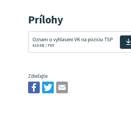
Prílohy
Oznam o vyhlaseni VK na poziciu TSP
Stiahnuť
618 KB / PDF
súbor
Zdieľajte