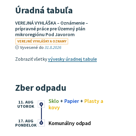
Úradná tabuľa
VEREJNÁ VYHLÁŠKA – Oznámenie –
prípravné práce pre Územný plán
mikroregiónu Pod Javorom
VEREJNÉ VYHLÁŠKY A OZNAMY
Vyvesené do
31.8.2026
Zobraziť všetky
vývesky úradnej tabule
Zber odpadu
Sklo
+
Papier
+
Plasty a
11. AUG
UTOROK
kovy
17. AUG
Komunálny odpad
PONDELOK