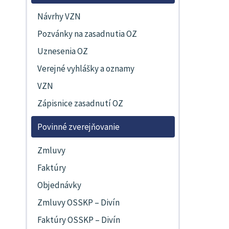
Návrhy VZN
Pozvánky na zasadnutia OZ
Uznesenia OZ
Verejné vyhlášky a oznamy
VZN
Zápisnice zasadnutí OZ
Povinné zverejňovanie
Zmluvy
Faktúry
Objednávky
Zmluvy OSSKP – Divín
Faktúry OSSKP – Divín