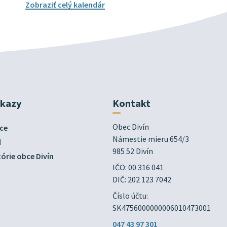
Zobraziť celý kalendár
dkazy
Kontakt
Obec Divín

ce
Námestie mieru 654/3

d
985 52 Divín
órie obce Divín
IČO: 00 316 041
DIČ: 202 123 7042
Číslo účtu:
SK4756000000006010473001
047 43 97 301