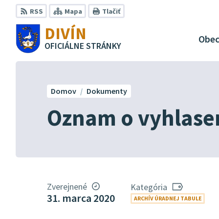
Preskočiť
RSS
Mapa
Tlačiť
na
DIVÍN
obsah
Obe
OFICIÁLNE STRÁNKY
Domov
Dokumenty
Oznam o vyhlasen
Zverejnené
Kategória
31. marca 2020
ARCHÍV ÚRADNEJ TABULE