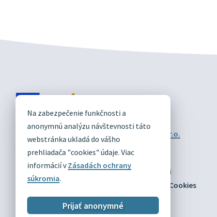
DIVÍN
Na zabezpečenie funkčnosti a
OFICIÁLNE STRÁNKY
anonymnú analýzu návštevnosti táto
Technický prevádzkovateľ:
Alphabet partner s.r.o.
webstránka ukladá do vášho
Správca obsahu:
Obec Divín
Posledná aktualizácia:
prehliadača "cookies" údaje. Viac
03.08.2026
informácií v
Zásadách ochrany
Odber RSS
Mapa
Vyhlásenie o prístupnosti
súkromia
.
Zásady ochrany osobných údajov
Nastaviť Cookies
Prijať anonymné