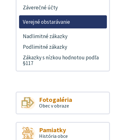
Záverečné účty
Verejné obstarávanie
Nadlimitné zákazky
Podlimitné zákazky
Zákazky s nízkou hodnotou podľa
§117
Fotogaléria
Obec v obraze
Pamiatky
História obce