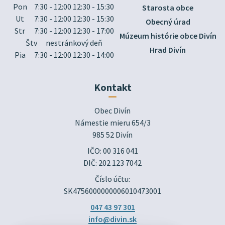
Pon
7:30 - 12:00 12:30 - 15:30
Starosta obce
Ut
7:30 - 12:00 12:30 - 15:30
Obecný úrad
Str
7:30 - 12:00 12:30 - 17:00
Múzeum histórie obce Divín
Štv
nestránkový deň
Hrad Divín
Pia
7:30 - 12:00 12:30 - 14:00
Kontakt
Obec Divín

Námestie mieru 654/3

985 52 Divín
IČO: 00 316 041
DIČ: 202 123 7042
Číslo účtu:
SK4756000000006010473001
047 43 97 301
info@divin.sk