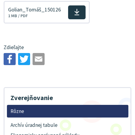
Golian_Tomáš_150126
Stiahnuť
1 MB / PDF
súbor
Zdieľajte
Zverejňovanie
Rôzne
Archív úradnej tabule