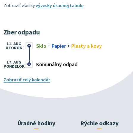
Zobraziť všetky
vývesky úradnej tabule
Zber odpadu
11. AUG
Sklo
+
Papier
+
Plasty a kovy
UTOROK
17. AUG
Komunálny odpad
PONDELOK
Zobraziť celý kalendár
Úradné hodiny
Rýchle odkazy