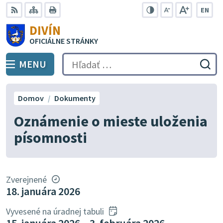
Preskočiť
EN
na
Swit
RSS
Mapa
Tlačiť
Zvýšiť
Zmenšiť
Zväčšiť
DIVÍN
lang
kontrast
veľkosť
veľkosť
obsah
OFICIÁLNE STRÁNKY
to
písma
písma
Engli
MENU
PREPNÚŤ
Hľadať:
Odo
vyh
for
Domov
Dokumenty
Oznámenie o mieste uloženia
písomnosti
Zverejnené
18. januára 2026
Vyvesené na úradnej tabuli