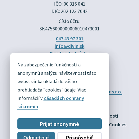
IČO: 00 316 041
DIČ: 202 123 7042
Číslo účtu:
SK4756000000006010473001
047 43 97 301
info@divin.sk
Facebook stránka
Na zabezpečenie funkčnosti a
DIVÍN
anonymnú analýzu návštevnosti táto
OFICIÁLNE STRÁNKY
webstránka ukladá do vášho
prehliadača "cookies" údaje. Viac
Technický prevádzkovateľ:
Alphabet partner s.r.o.
Správca obsahu:
Obec Divín
informácií v
Zásadách ochrany
Posledná aktualizácia:
03.08.2026
súkromia
.
Odber RSS
Mapa
Vyhlásenie o prístupnosti
Prijať anonymné
Zásady ochrany osobných údajov
Nastaviť Cookies
Odmietnuť
Prispôsobiť