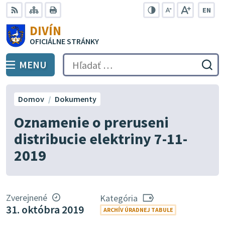
Preskočiť
EN
na
Swit
RSS
Mapa
Tlačiť
Zvýšiť
Zmenšiť
Zväčšiť
DIVÍN
lang
kontrast
veľkosť
veľkosť
obsah
OFICIÁLNE STRÁNKY
to
písma
písma
Engli
MENU
PREPNÚŤ
Hľadať:
Odo
vyh
for
Domov
Dokumenty
Oznamenie o preruseni
distribucie elektriny 7-11-
2019
Zverejnené
Kategória
31. októbra 2019
ARCHÍV ÚRADNEJ TABULE