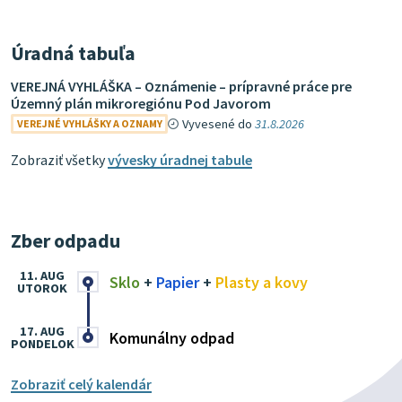
Úradná tabuľa
VEREJNÁ VYHLÁŠKA – Oznámenie – prípravné práce pre
Územný plán mikroregiónu Pod Javorom
Vyvesené do
31.8.2026
VEREJNÉ VYHLÁŠKY A OZNAMY
Zobraziť všetky
vývesky úradnej tabule
Zber odpadu
11. AUG
Sklo
+
Papier
+
Plasty a kovy
UTOROK
17. AUG
Komunálny odpad
PONDELOK
Zobraziť celý kalendár