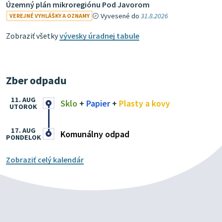
Územný plán mikroregiónu Pod Javorom
Vyvesené do
31.8.2026
VEREJNÉ VYHLÁŠKY A OZNAMY
Zobraziť všetky
vývesky úradnej tabule
Zber odpadu
11. AUG
Sklo
+
Papier
+
Plasty a kovy
UTOROK
17. AUG
Komunálny odpad
PONDELOK
Zobraziť celý kalendár