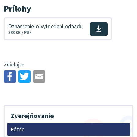
Prílohy
Oznamenie-o-vytriedeni-odpadu
Stiahnuť
388 KB / PDF
súbor
Zdieľajte
Zverejňovanie
Rôzne