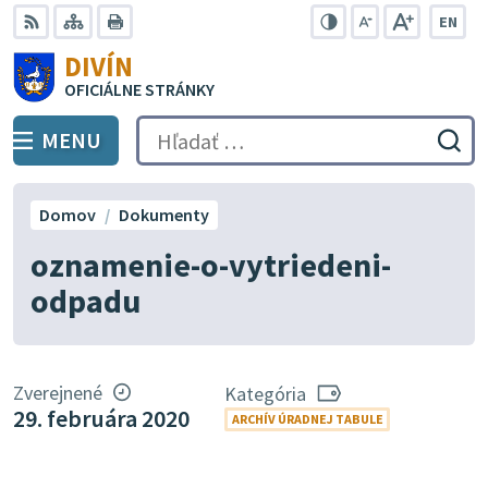
Preskočiť
EN
na
Swit
RSS
Mapa
Tlačiť
Zvýšiť
Zmenšiť
Zväčšiť
DIVÍN
lang
kontrast
veľkosť
veľkosť
obsah
OFICIÁLNE STRÁNKY
to
písma
písma
Engli
MENU
PREPNÚŤ
Hľadať:
Odo
vyh
for
Domov
Dokumenty
oznamenie-o-vytriedeni-
odpadu
Zverejnené
Kategória
29. februára 2020
ARCHÍV ÚRADNEJ TABULE