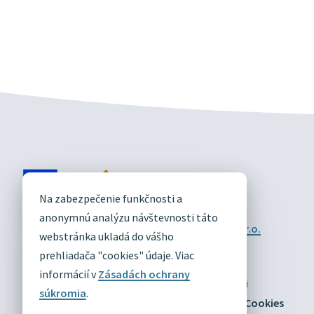
DIVÍN
Na zabezpečenie funkčnosti a
OFICIÁLNE STRÁNKY
anonymnú analýzu návštevnosti táto
Technický prevádzkovateľ:
Alphabet partner s.r.o.
webstránka ukladá do vášho
Správca obsahu:
Obec Divín
Posledná aktualizácia:
prehliadača "cookies" údaje. Viac
03.08.2026
informácií v
Zásadách ochrany
Odber RSS
Mapa
Vyhlásenie o prístupnosti
súkromia
.
Zásady ochrany osobných údajov
Nastaviť Cookies