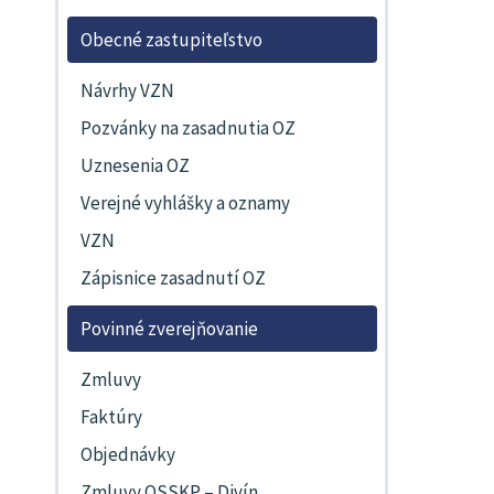
Obecné zastupiteľstvo
Návrhy VZN
Pozvánky na zasadnutia OZ
Uznesenia OZ
Verejné vyhlášky a oznamy
VZN
Zápisnice zasadnutí OZ
Povinné zverejňovanie
Zmluvy
Faktúry
Objednávky
Zmluvy OSSKP – Divín