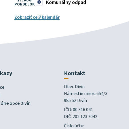
17. AUG
Komunálny odpad
PONDELOK
Zobraziť celý kalendár
dkazy
Kontakt
Obec Divín

ce
Námestie mieru 654/3

d
985 52 Divín
órie obce Divín
IČO: 00 316 041
DIČ: 202 123 7042
Číslo účtu: