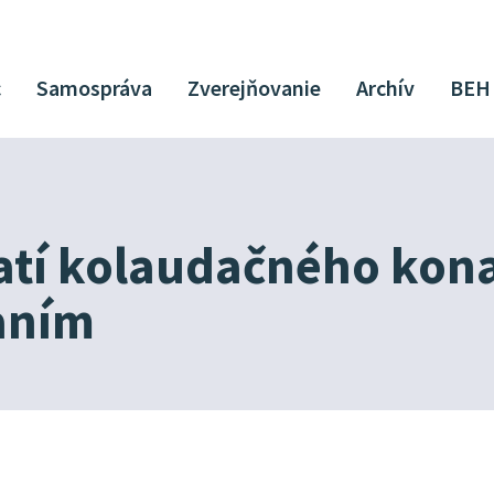
c
Samospráva
Zverejňovanie
Archív
BEH
atí kolaudačného kona
aním