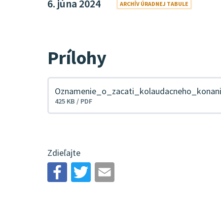
6. júna 2024
ARCHÍV ÚRADNEJ TABULE
Prílohy
Oznamenie_o_zacati_kolaudacneho_konan
Stiahnuť
425 KB / PDF
súbor
Zdieľajte