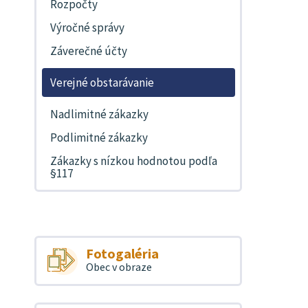
Rozpočty
Výročné správy
Záverečné účty
Verejné obstarávanie
Nadlimitné zákazky
Podlimitné zákazky
Zákazky s nízkou hodnotou podľa
§117
Fotogaléria
Obec v obraze