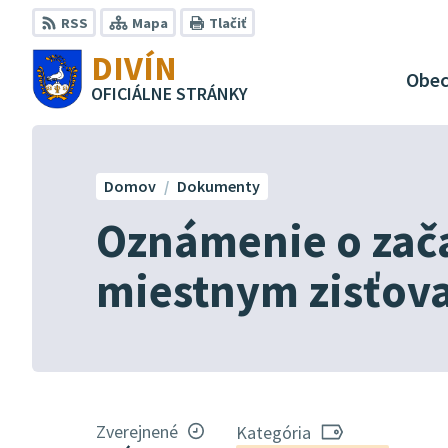
Preskočiť
RSS
Mapa
Tlačiť
na
DIVÍN
obsah
Obe
OFICIÁLNE STRÁNKY
Domov
Dokumenty
Oznámenie o zač
miestnym zisťov
Zverejnené
Kategória