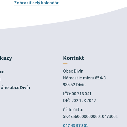
Zobraziť celý kalendár
dkazy
Kontakt
Obec Divín

ce
Námestie mieru 654/3

d
985 52 Divín
órie obce Divín
IČO: 00 316 041
DIČ: 202 123 7042
Číslo účtu:
SK4756000000006010473001
047 43 97 301