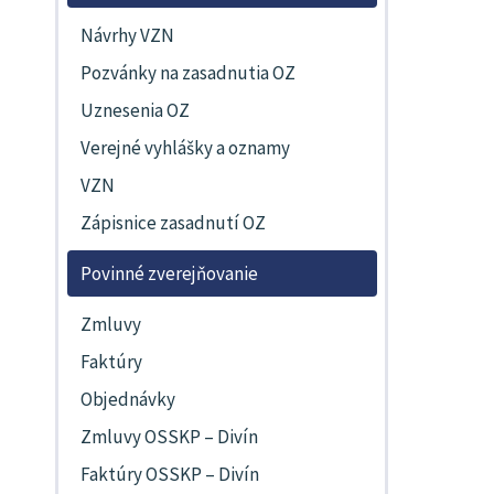
Návrhy VZN
Pozvánky na zasadnutia OZ
Uznesenia OZ
Verejné vyhlášky a oznamy
VZN
Zápisnice zasadnutí OZ
Povinné zverejňovanie
Zmluvy
Faktúry
Objednávky
Zmluvy OSSKP – Divín
Faktúry OSSKP – Divín