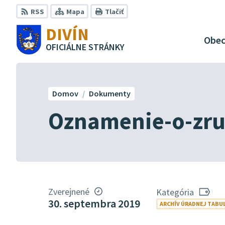
Preskočiť
RSS
Mapa
Tlačiť
na
DIVÍN
obsah
Obe
OFICIÁLNE STRÁNKY
Domov
Dokumenty
Oznamenie-o-zru
Zverejnené
Kategória
30. septembra 2019
ARCHÍV ÚRADNEJ TABU