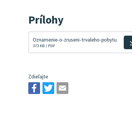
Prílohy
Oznamenie-o-zruseni-trvaleho-pobytu
Stiahnuť
373 KB / PDF
súbor
Zdieľajte