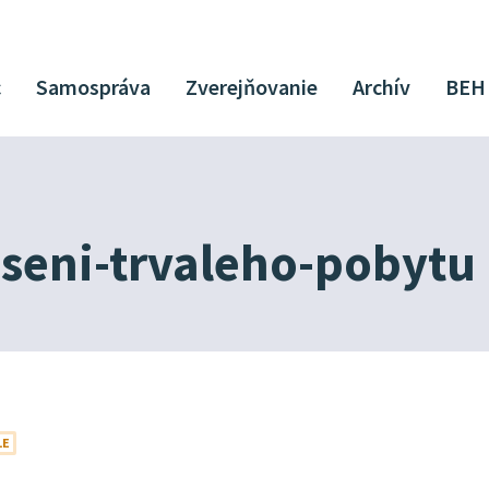
c
Samospráva
Zverejňovanie
Archív
BEH
seni-trvaleho-pobytu
LE