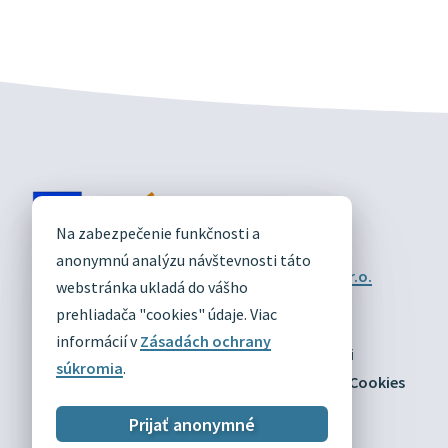
DIVÍN
Na zabezpečenie funkčnosti a
OFICIÁLNE STRÁNKY
anonymnú analýzu návštevnosti táto
Technický prevádzkovateľ:
Alphabet partner s.r.o.
webstránka ukladá do vášho
Správca obsahu:
Obec Divín
Posledná aktualizácia:
prehliadača "cookies" údaje. Viac
03.08.2026
informácií v
Zásadách ochrany
Odber RSS
Mapa
Vyhlásenie o prístupnosti
súkromia
.
Zásady ochrany osobných údajov
Nastaviť Cookies
Prijať anonymné