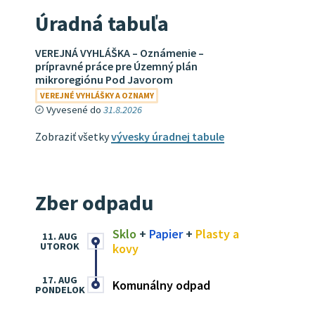
Úradná tabuľa
VEREJNÁ VYHLÁŠKA – Oznámenie –
prípravné práce pre Územný plán
mikroregiónu Pod Javorom
VEREJNÉ VYHLÁŠKY A OZNAMY
Vyvesené do
31.8.2026
Zobraziť všetky
vývesky úradnej tabule
Zber odpadu
Sklo
+
Papier
+
Plasty a
11. AUG
UTOROK
kovy
17. AUG
Komunálny odpad
PONDELOK