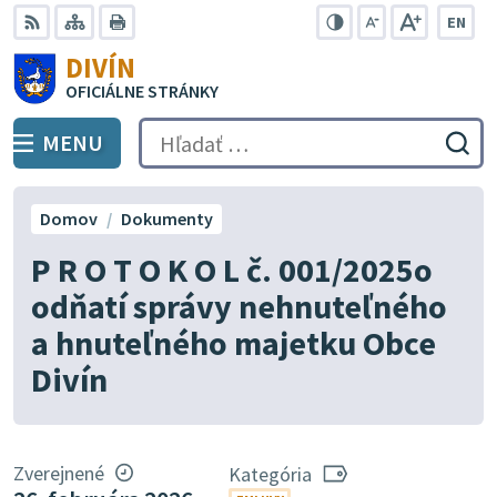
Preskočiť
EN
na
Swit
RSS
Mapa
Tlačiť
Zvýšiť
Zmenšiť
Zväčšiť
DIVÍN
lang
kontrast
veľkosť
veľkosť
obsah
OFICIÁLNE STRÁNKY
to
písma
písma
Engli
MENU
PREPNÚŤ
Hľadať:
Odo
vyh
for
Domov
Dokumenty
P R O T O K O L č. 001/2025o
odňatí správy nehnuteľného
a hnuteľného majetku Obce
Divín
Zverejnené
Kategória