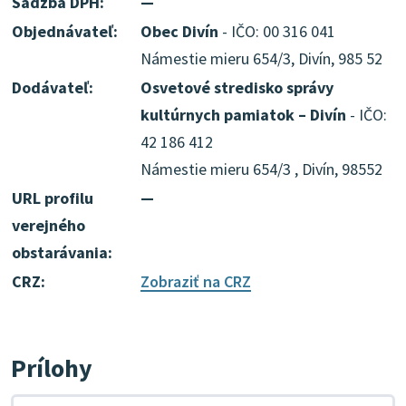
Sadzba DPH:
—
Objednávateľ:
Obec Divín
- IČO: 00 316 041
Námestie mieru 654/3, Divín, 985 52
Dodávateľ:
Osvetové stredisko správy
kultúrnych pamiatok – Divín
- IČO:
42 186 412
Námestie mieru 654/3 , Divín, 98552
URL profilu
—
verejného
obstarávania:
CRZ:
Zobraziť na CRZ
Prílohy