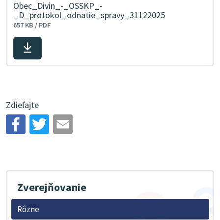
Obec_Divin_-_OSSKP_-
_D_protokol_odnatie_spravy_31122025
657 KB / PDF
Stiahnuť
súbor
Zdieľajte
Zverejňovanie
Rôzne