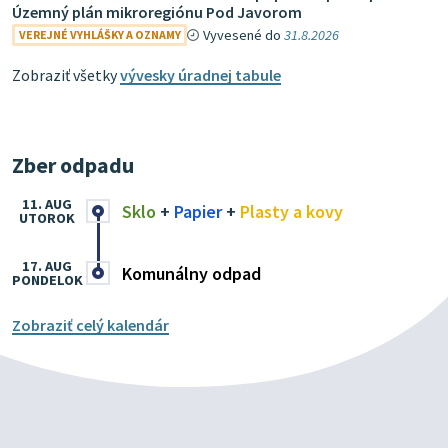
Územný plán mikroregiónu Pod Javorom
Vyvesené do
31.8.2026
VEREJNÉ VYHLÁŠKY A OZNAMY
Zobraziť všetky
vývesky úradnej tabule
Zber odpadu
11. AUG
Sklo
+
Papier
+
Plasty a kovy
UTOROK
17. AUG
Komunálny odpad
PONDELOK
Zobraziť celý kalendár