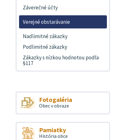
Záverečné účty
Verejné obstarávanie
Nadlimitné zákazky
Podlimitné zákazky
Zákazky s nízkou hodnotou podľa
§117
Fotogaléria
Obec v obraze
Pamiatky
História obce