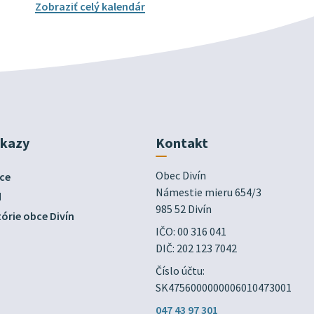
Zobraziť celý kalendár
dkazy
Kontakt
Obec Divín

ce
Námestie mieru 654/3

d
985 52 Divín
órie obce Divín
IČO: 00 316 041
DIČ: 202 123 7042
Číslo účtu:
SK4756000000006010473001
047 43 97 301