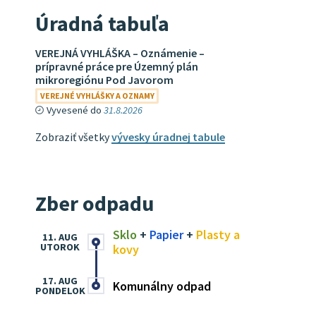
Úradná tabuľa
VEREJNÁ VYHLÁŠKA – Oznámenie –
prípravné práce pre Územný plán
mikroregiónu Pod Javorom
VEREJNÉ VYHLÁŠKY A OZNAMY
Vyvesené do
31.8.2026
Zobraziť všetky
vývesky úradnej tabule
Zber odpadu
Sklo
+
Papier
+
Plasty a
11. AUG
UTOROK
kovy
17. AUG
Komunálny odpad
PONDELOK