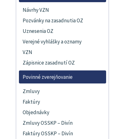
Návrhy VZN
Pozvánky na zasadnutia OZ
Uznesenia OZ
Verejné vyhlášky a oznamy
VZN
Zápisnice zasadnutí OZ
Povinné zverejňovanie
Zmluvy
Faktúry
Objednávky
Zmluvy OSSKP – Divín
Faktúry OSSKP – Divín