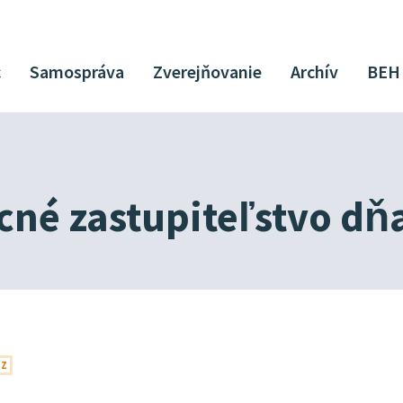
c
Samospráva
Zverejňovanie
Archív
BEH
né zastupiteľstvo dň
OZ