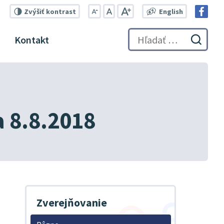
Zvýšiť
kontrast
English
Zmenšiť
Nastaviť
Zväčšiť
Switch
veľkosť
pôvodnú
veľkosť
language
Kontakt
písma
veľkosť
písma
Hľadať:
to
Odosl
písma
English
vyhľa
formu
a 8.8.2018
Zverejňovanie