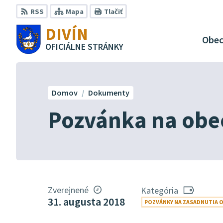
Preskočiť
RSS
Mapa
Tlačiť
na
DIVÍN
obsah
Obe
OFICIÁLNE STRÁNKY
Domov
Dokumenty
Pozvánka na obec
Zverejnené
Kategória
31. augusta 2018
POZVÁNKY NA ZASADNUTIA 