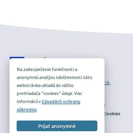
DIVÍN
Na zabezpečenie funkčnosti a
OFICIÁLNE STRÁNKY
anonymnú analýzu návštevnosti táto
Technický prevádzkovateľ:
Alphabet partner s.r.o.
webstránka ukladá do vášho
Správca obsahu:
Obec Divín
Posledná aktualizácia:
prehliadača "cookies" údaje. Viac
03.08.2026
informácií v
Zásadách ochrany
Odber RSS
Mapa
Vyhlásenie o prístupnosti
súkromia
.
Zásady ochrany osobných údajov
Nastaviť Cookies
Prijať anonymné