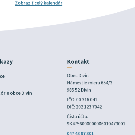
Zobraziť celý kalendár
dkazy
Kontakt
Obec Divín

ce
Námestie mieru 654/3

d
985 52 Divín
órie obce Divín
IČO: 00 316 041
DIČ: 202 123 7042
Číslo účtu:
SK4756000000006010473001
047 43 97 301