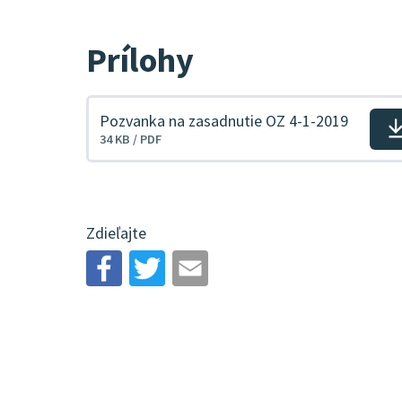
Prílohy
Pozvanka na zasadnutie OZ 4-1-2019
Stiahnuť
34 KB / PDF
súbor
Zdieľajte