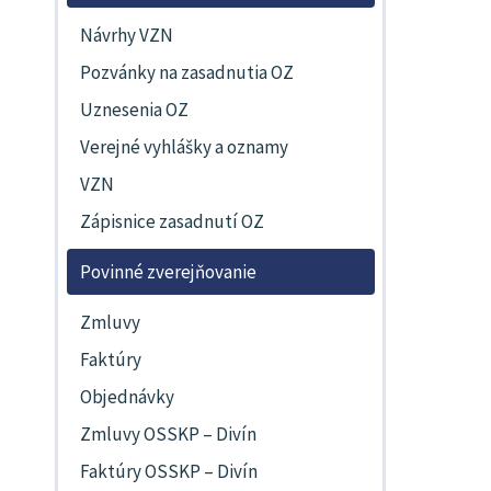
Návrhy VZN
Pozvánky na zasadnutia OZ
Uznesenia OZ
Verejné vyhlášky a oznamy
VZN
Zápisnice zasadnutí OZ
Povinné zverejňovanie
Zmluvy
Faktúry
Objednávky
Zmluvy OSSKP – Divín
Faktúry OSSKP – Divín