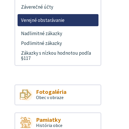
Záverečné účty
Verejné obstarávanie
Nadlimitné zákazky
Podlimitné zákazky
Zákazky s nízkou hodnotou podľa
§117
Fotogaléria
Obec v obraze
Pamiatky
História obce