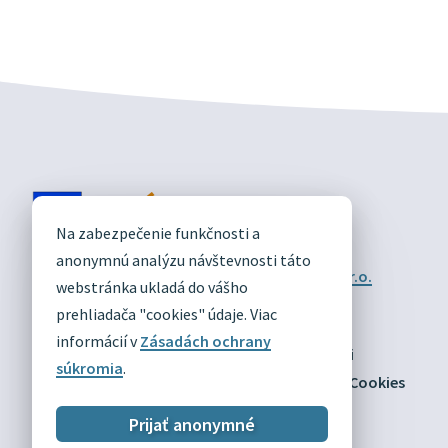
DIVÍN
Na zabezpečenie funkčnosti a
OFICIÁLNE STRÁNKY
anonymnú analýzu návštevnosti táto
Technický prevádzkovateľ:
Alphabet partner s.r.o.
webstránka ukladá do vášho
Správca obsahu:
Obec Divín
Posledná aktualizácia:
prehliadača "cookies" údaje. Viac
03.08.2026
informácií v
Zásadách ochrany
Odber RSS
Mapa
Vyhlásenie o prístupnosti
súkromia
.
Zásady ochrany osobných údajov
Nastaviť Cookies
Prijať anonymné