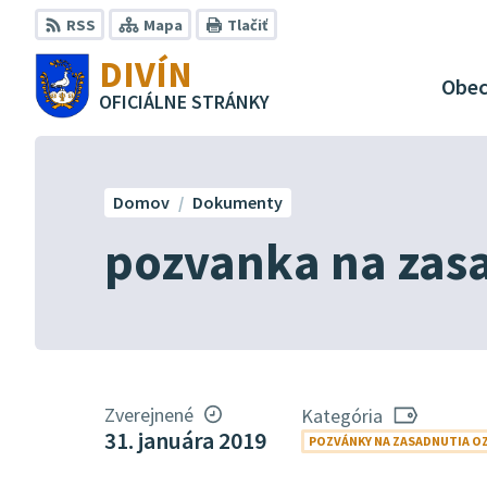
Preskočiť
RSS
Mapa
Tlačiť
na
DIVÍN
obsah
Obe
OFICIÁLNE STRÁNKY
Domov
Dokumenty
pozvanka na zasa
Zverejnené
Kategória
31. januára 2019
POZVÁNKY NA ZASADNUTIA O