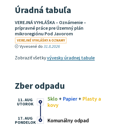
Úradná tabuľa
VEREJNÁ VYHLÁŠKA – Oznámenie –
prípravné práce pre Územný plán
mikroregiónu Pod Javorom
VEREJNÉ VYHLÁŠKY A OZNAMY
Vyvesené do
31.8.2026
Zobraziť všetky
vývesky úradnej tabule
Zber odpadu
Sklo
+
Papier
+
Plasty a
11. AUG
UTOROK
kovy
17. AUG
Komunálny odpad
PONDELOK