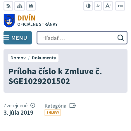
Preskočiť
EN
na
Swit
RSS
Mapa
Tlačiť
Zvýšiť
Zmenšiť
Zväčšiť
DIVÍN
lang
kontrast
veľkosť
veľkosť
obsah
OFICIÁLNE STRÁNKY
to
písma
písma
Engli
MENU
PREPNÚŤ
Hľadať:
Odo
vyh
for
Domov
Dokumenty
Príloha číslo k Zmluve č.
SGE1029201502
Zverejnené
Kategória
3. júla 2019
ZMLUVY