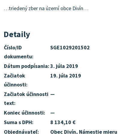
…triedený zber na území obce Divín…
Detaily
Číslo/ID
SGE1029201502
dokumentu:
Dátum podpísania:
3. júla 2019
Začiatok
19. júla 2019
účinnosti:
Začiatok účinnosti
—
text:
Koniec účinnosti:
—
Suma s DPH:
8 134,10 €
Objednávateľ:
Obec Divín, Námestie mieru