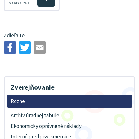
Stiahnuť
60 KB / PDF
súbor
Zdieľajte
Zverejňovanie
Rôzne
Archív úradnej tabule
Ekonomicky oprávnené náklady
Interné predpisy, smernice