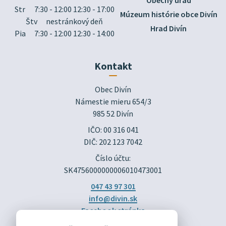
Obecný úrad
Str
7:30 - 12:00 12:30 - 17:00
Múzeum histórie obce Divín
Štv
nestránkový deň
Hrad Divín
Pia
7:30 - 12:00 12:30 - 14:00
Kontakt
Obec Divín

Námestie mieru 654/3

985 52 Divín
IČO: 00 316 041
DIČ: 202 123 7042
Číslo účtu:
SK4756000000006010473001
047 43 97 301
info@divin.sk
Facebook stránka