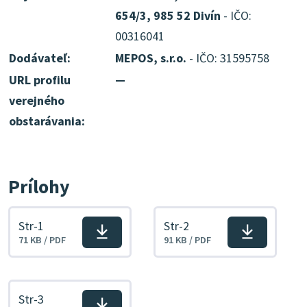
654/3, 985 52 Divín
- IČO:
00316041
Dodávateľ:
MEPOS, s.r.o.
- IČO: 31595758
URL profilu
—
verejného
obstarávania:
Prílohy
Str-1
Str-2
Stiahnuť
Stiahnuť
71 KB / PDF
91 KB / PDF
súbor
súbor
Str-3