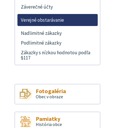
Záverečné účty
Verejné obstarávanie
Nadlimitné zákazky
Podlimitné zákazky
Zákazky s nízkou hodnotou podľa
§117
Fotogaléria
Obec v obraze
Pamiatky
História obce