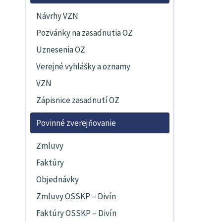
Návrhy VZN
Pozvánky na zasadnutia OZ
Uznesenia OZ
Verejné vyhlášky a oznamy
VZN
Zápisnice zasadnutí OZ
Povinné zverejňovanie
Zmluvy
Faktúry
Objednávky
Zmluvy OSSKP – Divín
Faktúry OSSKP – Divín