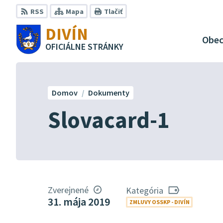
Preskočiť
RSS
Mapa
Tlačiť
na
DIVÍN
obsah
Obe
OFICIÁLNE STRÁNKY
Domov
Dokumenty
Slovacard-1
Zverejnené
Kategória
31. mája 2019
ZMLUVY OSSKP - DIVÍN