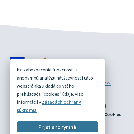
DIVÍN
Na zabezpečenie funkčnosti a
OFICIÁLNE STRÁNKY
anonymnú analýzu návštevnosti táto
Technický prevádzkovateľ:
Alphabet partner s.r.o.
webstránka ukladá do vášho
Správca obsahu:
Obec Divín
Posledná aktualizácia:
prehliadača "cookies" údaje. Viac
03.08.2026
informácií v
Zásadách ochrany
Odber RSS
Mapa
Vyhlásenie o prístupnosti
súkromia
.
Zásady ochrany osobných údajov
Nastaviť Cookies
Prijať anonymné