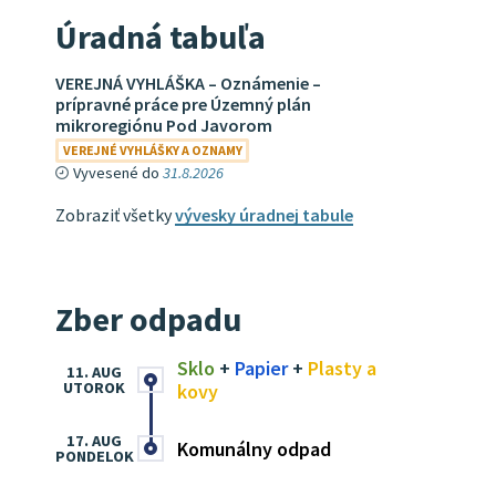
Úradná tabuľa
VEREJNÁ VYHLÁŠKA – Oznámenie –
prípravné práce pre Územný plán
mikroregiónu Pod Javorom
VEREJNÉ VYHLÁŠKY A OZNAMY
Vyvesené do
31.8.2026
Zobraziť všetky
vývesky úradnej tabule
Zber odpadu
Sklo
+
Papier
+
Plasty a
11. AUG
UTOROK
kovy
17. AUG
Komunálny odpad
PONDELOK