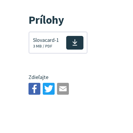
Prílohy
Slovacard-1
Stiahnuť
3 MB / PDF
súbor
Zdieľajte