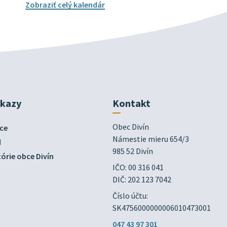
Zobraziť celý kalendár
dkazy
Kontakt
Obec Divín

ce
Námestie mieru 654/3

d
985 52 Divín
órie obce Divín
IČO: 00 316 041
DIČ: 202 123 7042
Číslo účtu:
SK4756000000006010473001
047 43 97 301