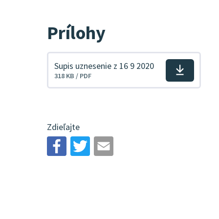
Prílohy
Supis uznesenie z 16 9 2020
Stiahnuť
318 KB / PDF
súbor
Zdieľajte