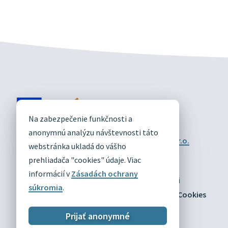
DIVÍN
Na zabezpečenie funkčnosti a
OFICIÁLNE STRÁNKY
anonymnú analýzu návštevnosti táto
Technický prevádzkovateľ:
Alphabet partner s.r.o.
webstránka ukladá do vášho
Správca obsahu:
Obec Divín
Posledná aktualizácia:
prehliadača "cookies" údaje. Viac
03.08.2026
informácií v
Zásadách ochrany
Odber RSS
Mapa
Vyhlásenie o prístupnosti
súkromia
.
Zásady ochrany osobných údajov
Nastaviť Cookies
Prijať anonymné