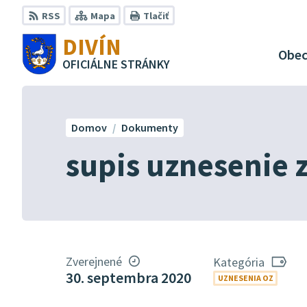
Preskočiť
RSS
Mapa
Tlačiť
na
DIVÍN
obsah
Obe
OFICIÁLNE STRÁNKY
Domov
Dokumenty
supis uznesenie z
Zverejnené
Kategória
30. septembra 2020
UZNESENIA OZ