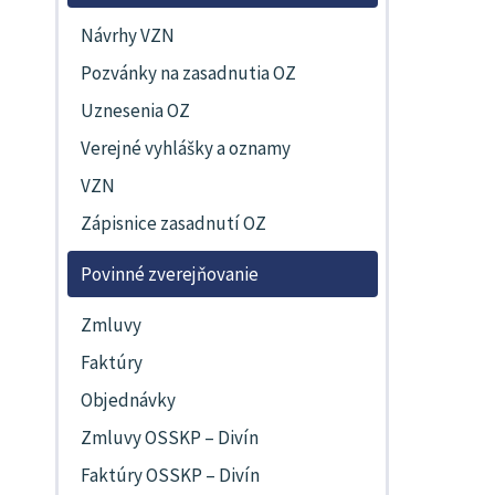
Návrhy VZN
Pozvánky na zasadnutia OZ
Uznesenia OZ
Verejné vyhlášky a oznamy
VZN
Zápisnice zasadnutí OZ
Povinné zverejňovanie
Zmluvy
Faktúry
Objednávky
Zmluvy OSSKP – Divín
Faktúry OSSKP – Divín