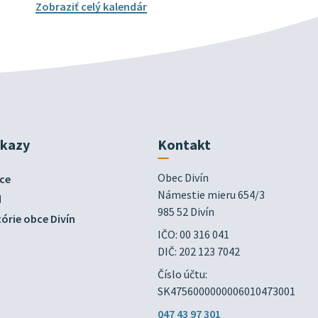
Zobraziť celý kalendár
dkazy
Kontakt
Obec Divín

ce
Námestie mieru 654/3

d
985 52 Divín
órie obce Divín
IČO: 00 316 041
DIČ: 202 123 7042
Číslo účtu:
SK4756000000006010473001
047 43 97 301