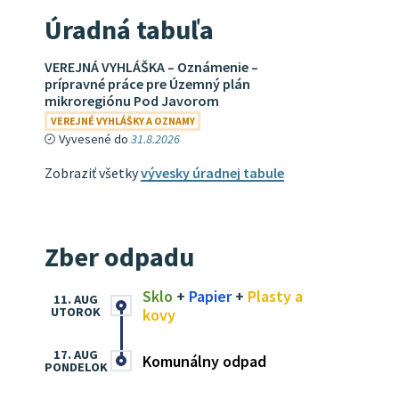
Úradná tabuľa
VEREJNÁ VYHLÁŠKA – Oznámenie –
prípravné práce pre Územný plán
mikroregiónu Pod Javorom
VEREJNÉ VYHLÁŠKY A OZNAMY
Vyvesené do
31.8.2026
Zobraziť všetky
vývesky úradnej tabule
Zber odpadu
Sklo
+
Papier
+
Plasty a
11. AUG
UTOROK
kovy
17. AUG
Komunálny odpad
PONDELOK