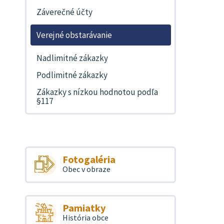
Záverečné účty
Verejné obstarávanie
Nadlimitné zákazky
Podlimitné zákazky
Zákazky s nízkou hodnotou podľa
§117
Fotogaléria
Obec v obraze
Pamiatky
História obce