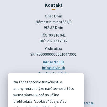
Kontakt
Obec Divín

Námestie mieru 654/3

985 52 Divín
IČO: 00 316 041
DIČ: 202 123 7042
Číslo účtu:
SK4756000000006010473001
047 43 97 301
info@divin.sk
Facebook stránka
Na zabezpečenie funkčnosti a
DIVÍN
anonymnú analýzu návštevnosti táto
OFICIÁLNE STRÁNKY
webstránka ukladá do vášho
prehliadača "cookies" údaje. Viac
Technický prevádzkovateľ:
Alphabet partner s.r.o.