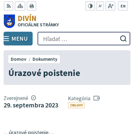
Preskočiť
EN
na
Swit
RSS
Mapa
Tlačiť
Zvýšiť
Zmenšiť
Zväčšiť
DIVÍN
lang
kontrast
veľkosť
veľkosť
obsah
OFICIÁLNE STRÁNKY
to
písma
písma
Engli
MENU
PREPNÚŤ
Hľadať:
Odo
vyh
for
Domov
Dokumenty
Úrazové poistenie
Zverejnené
Kategória
29. septembra 2023
ZMLUVY
…úrazové poistenie…