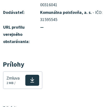
00316041
Dodávateľ:
Komunálna poisťovňa, a. s.
- IČO:
31595545
URL profilu
—
verejného
obstarávania:
Prílohy
Zmluva
Stiahnuť
2 MB /
súbor