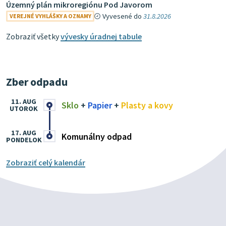
Územný plán mikroregiónu Pod Javorom
Vyvesené do
31.8.2026
VEREJNÉ VYHLÁŠKY A OZNAMY
Zobraziť všetky
vývesky úradnej tabule
Zber odpadu
11. AUG
Sklo
+
Papier
+
Plasty a kovy
UTOROK
17. AUG
Komunálny odpad
PONDELOK
Zobraziť celý kalendár