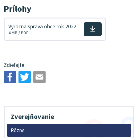
Prílohy
Vyrocna sprava obce rok 2022
Stiahnuť
4 MB / PDF
súbor
Zdieľajte
Zverejňovanie
Rôzne