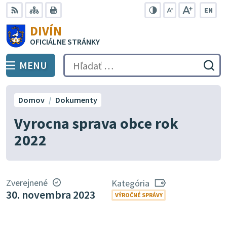
Preskočiť
EN
na
Swit
RSS
Mapa
Tlačiť
Zvýšiť
Zmenšiť
Zväčšiť
DIVÍN
lang
kontrast
veľkosť
veľkosť
obsah
OFICIÁLNE STRÁNKY
to
písma
písma
Engli
MENU
PREPNÚŤ
Hľadať:
Odo
vyh
for
Domov
Dokumenty
Vyrocna sprava obce rok
2022
Zverejnené
Kategória
30. novembra 2023
VÝROČNÉ SPRÁVY