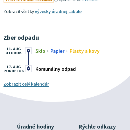
Zobraziť všetky
vývesky úradnej tabule
Zber odpadu
11. AUG
Sklo
+
Papier
+
Plasty a kovy
UTOROK
17. AUG
Komunálny odpad
PONDELOK
Zobraziť celý kalendár
Úradné hodiny
Rýchle odkazy