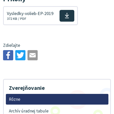
Vysledky-volieb-EP-2019
Stiahnuť
372 KB / PDF
súbor
Zdieľajte
Zverejňovanie
Rôzne
Archív úradnej tabule