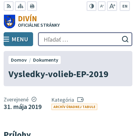
Preskočiť
EN
na
Swit
RSS
Mapa
Tlačiť
Zvýšiť
Zmenšiť
Zväčšiť
DIVÍN
lang
kontrast
veľkosť
veľkosť
obsah
OFICIÁLNE STRÁNKY
to
písma
písma
Engli
MENU
PREPNÚŤ
Hľadať:
Odo
vyh
for
Domov
Dokumenty
Vysledky-volieb-EP-2019
Zverejnené
Kategória
31. mája 2019
ARCHÍV ÚRADNEJ TABULE
Prílohy