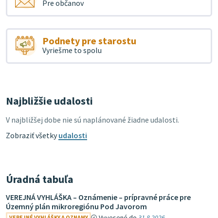
Pre občanov
Podnety pre starostu
Vyriešme to spolu
Najbližšie udalosti
V najbližšej dobe nie sú naplánované žiadne udalosti.
Zobraziť všetky
udalosti
Úradná tabuľa
VEREJNÁ VYHLÁŠKA – Oznámenie – prípravné práce pre
Územný plán mikroregiónu Pod Javorom
Vyvesené do
31.8.2026
VEREJNÉ VYHLÁŠKY A OZNAMY