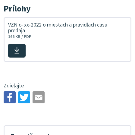
Prílohy
VZN c- xx-2022 o miestach a pravidlach casu
predaja
166 KB / PDF
Stiahnuť
súbor
Zdieľajte