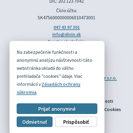
DIČ: 202 123 7042
Číslo účtu:
SK4756000000006010473001
047 43 97 301
info@divin.sk
Facebook stránka
Na zabezpečenie funkčnosti a
DIVÍN
anonymnú analýzu návštevnosti táto
OFICIÁLNE STRÁNKY
webstránka ukladá do vášho
prehliadača "cookies" údaje. Viac
Technický prevádzkovateľ:
Alphabet partner s.r.o.
Správca obsahu:
Obec Divín
informácií v
Zásadách ochrany
Posledná aktualizácia:
03.08.2026
súkromia
.
Odber RSS
Mapa
Vyhlásenie o prístupnosti
Prijať anonymné
Zásady ochrany osobných údajov
Nastaviť Cookies
Odmietnuť
Prispôsobiť