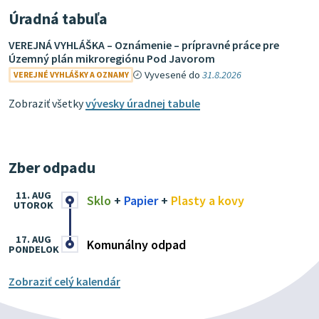
Úradná tabuľa
VEREJNÁ VYHLÁŠKA – Oznámenie – prípravné práce pre
Územný plán mikroregiónu Pod Javorom
Vyvesené do
31.8.2026
VEREJNÉ VYHLÁŠKY A OZNAMY
Zobraziť všetky
vývesky úradnej tabule
Zber odpadu
11. AUG
Sklo
+
Papier
+
Plasty a kovy
UTOROK
17. AUG
Komunálny odpad
PONDELOK
Zobraziť celý kalendár