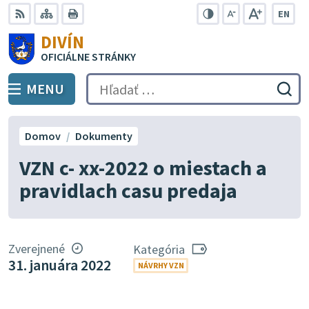
Preskočiť
EN
na
Swit
RSS
Mapa
Tlačiť
Zvýšiť
Zmenšiť
Zväčšiť
DIVÍN
lang
kontrast
veľkosť
veľkosť
obsah
OFICIÁLNE STRÁNKY
to
písma
písma
Engli
MENU
PREPNÚŤ
Hľadať:
Odo
vyh
for
Domov
Dokumenty
VZN c- xx-2022 o miestach a
pravidlach casu predaja
Zverejnené
Kategória
31. januára 2022
NÁVRHY VZN