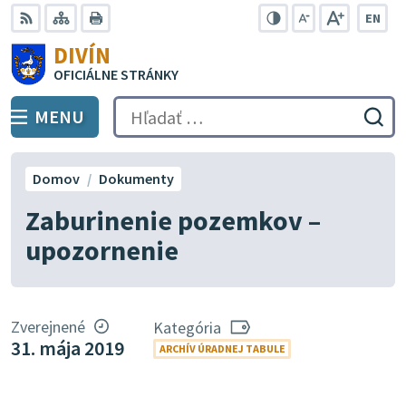
Preskočiť
EN
na
Swit
RSS
Mapa
Tlačiť
Zvýšiť
Zmenšiť
Zväčšiť
DIVÍN
lang
kontrast
veľkosť
veľkosť
obsah
OFICIÁLNE STRÁNKY
to
písma
písma
Engli
MENU
PREPNÚŤ
Hľadať:
Odo
vyh
for
Domov
Dokumenty
Zaburinenie pozemkov –
upozornenie
Zverejnené
Kategória
31. mája 2019
ARCHÍV ÚRADNEJ TABULE