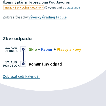
Územný plán mikroregiónu Pod Javorom
Vyvesené do
31.8.2026
VEREJNÉ VYHLÁŠKY A OZNAMY
Zobraziť všetky
vývesky úradnej tabule
Zber odpadu
11. AUG
Sklo
+
Papier
+
Plasty a kovy
UTOROK
17. AUG
Komunálny odpad
PONDELOK
Zobraziť celý kalendár