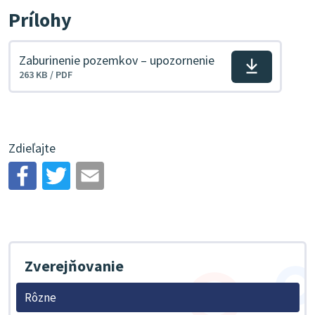
Prílohy
Zaburinenie pozemkov – upozornenie
Stiahnuť
263 KB / PDF
súbor
Zdieľajte
Zverejňovanie
Rôzne