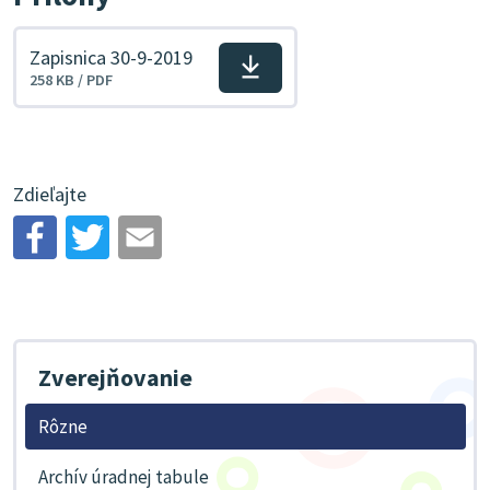
Zapisnica 30-9-2019
Stiahnuť
258 KB / PDF
súbor
Zdieľajte
Zverejňovanie
Rôzne
Archív úradnej tabule