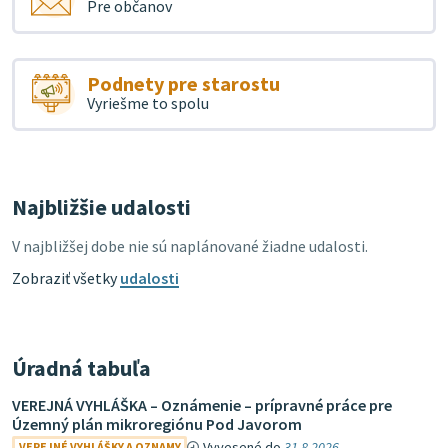
Pre občanov
Podnety pre starostu
Vyriešme to spolu
Najbližšie udalosti
V najbližšej dobe nie sú naplánované žiadne udalosti.
Zobraziť všetky
udalosti
Úradná tabuľa
VEREJNÁ VYHLÁŠKA – Oznámenie – prípravné práce pre
Územný plán mikroregiónu Pod Javorom
Vyvesené do
31.8.2026
VEREJNÉ VYHLÁŠKY A OZNAMY