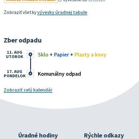
Zobraziť všetky
vývesky úradnej tabule
Zber odpadu
11. AUG
Sklo
+
Papier
+
Plasty a kovy
UTOROK
17. AUG
Komunálny odpad
PONDELOK
Zobraziť celý kalendár
Úradné hodiny
Rýchle odkazy