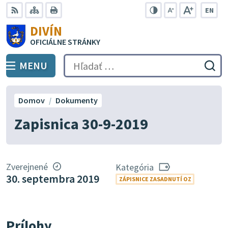
Preskočiť
EN
na
Swit
RSS
Mapa
Tlačiť
Zvýšiť
Zmenšiť
Zväčšiť
DIVÍN
lang
kontrast
veľkosť
veľkosť
obsah
OFICIÁLNE STRÁNKY
to
písma
písma
Engli
MENU
PREPNÚŤ
Hľadať:
Odo
vyh
for
Domov
Dokumenty
Zapisnica 30-9-2019
Zverejnené
Kategória
30. septembra 2019
ZÁPISNICE ZASADNUTÍ OZ
Prílohy