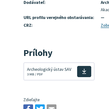
Dodávateľ:
Arch
Akad
URL profilu verejného obstarávania:
—
CRZ:
Zobr
Prílohy
Archeologický ústav SAV
Stiahnuť
3 MB / PDF
súbor
Zdieľajte