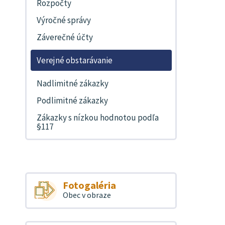
Rozpočty
Výročné správy
Záverečné účty
Verejné obstarávanie
Nadlimitné zákazky
Podlimitné zákazky
Zákazky s nízkou hodnotou podľa
§117
Fotogaléria
Obec v obraze