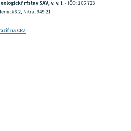
eologickf rfstav SAV, v. v. i.
- IČO: 166 723
ernick6 2, Nitra, 949 21
aziť na CRZ