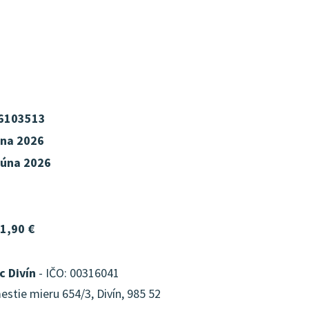
6103513
úna 2026
júna 2026
1,90 €
c Divín
- IČO: 00316041
stie mieru 654/3, Divín, 985 52