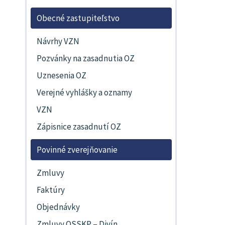
Obecné zastupiteľstvo
Návrhy VZN
Pozvánky na zasadnutia OZ
Uznesenia OZ
Verejné vyhlášky a oznamy
VZN
Zápisnice zasadnutí OZ
Povinné zverejňovanie
Zmluvy
Faktúry
Objednávky
Zmluvy OSSKP – Divín