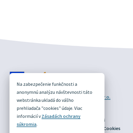
DIVÍN
Na zabezpečenie funkčnosti a
OFICIÁLNE STRÁNKY
anonymnú analýzu návštevnosti táto
Technický prevádzkovateľ:
Alphabet partner s.r.o.
webstránka ukladá do vášho
Správca obsahu:
Obec Divín
Posledná aktualizácia:
prehliadača "cookies" údaje. Viac
03.08.2026
informácií v
Zásadách ochrany
Odber RSS
Mapa
Vyhlásenie o prístupnosti
súkromia
.
Zásady ochrany osobných údajov
Nastaviť Cookies