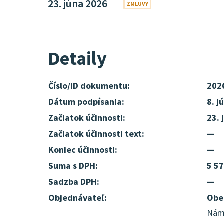
23. júna 2026
ZMLUVY
Detaily
Číslo/ID dokumentu:
202
Dátum podpísania:
8. j
Začiatok účinnosti:
23. 
Začiatok účinnosti text:
—
Koniec účinnosti:
—
Suma s DPH:
5 57
Sadzba DPH:
—
Objednávateľ:
Obe
Náme