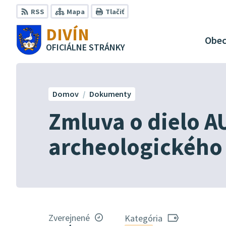
Preskočiť
RSS
Mapa
Tlačiť
na
DIVÍN
obsah
Obe
OFICIÁLNE STRÁNKY
Domov
Dokumenty
Zmluva o dielo A
archeologickéh
Zverejnené
Kategória