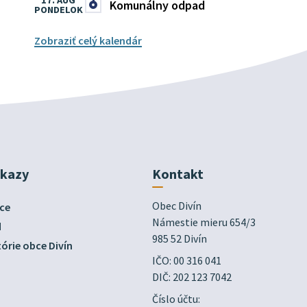
17. AUG
Komunálny odpad
PONDELOK
Zobraziť celý kalendár
dkazy
Kontakt
Obec Divín

ce
Námestie mieru 654/3

d
985 52 Divín
órie obce Divín
IČO: 00 316 041
DIČ: 202 123 7042
Číslo účtu: