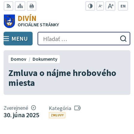
Preskočiť
EN
na
Swit
RSS
Mapa
Tlačiť
Zvýšiť
Zmenšiť
Zväčšiť
DIVÍN
lang
kontrast
veľkosť
veľkosť
obsah
OFICIÁLNE STRÁNKY
to
písma
písma
Engli
MENU
PREPNÚŤ
Hľadať:
Odo
vyh
for
Domov
Dokumenty
Zmluva o nájme hrobového
miesta
Zverejnené
Kategória
30. júna 2025
ZMLUVY