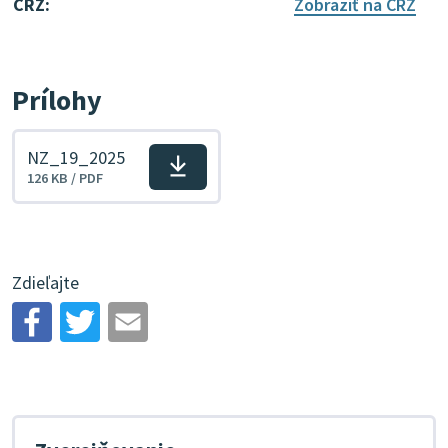
CRZ:
Zobraziť na CRZ
Prílohy
NZ_19_2025
Stiahnuť
126 KB / PDF
súbor
Zdieľajte