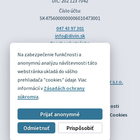
DIČ: 202 123 7042
Číslo účtu:
SK4756000000006010473001
047 43 97 301
info@divin.sk
Facebook stránka
Na zabezpečenie funkčnosti a
DIVÍN
anonymnú analýzu návštevnosti táto
OFICIÁLNE STRÁNKY
webstránka ukladá do vášho
prehliadača "cookies" údaje. Viac
Technický prevádzkovateľ:
Alphabet partner s.r.o.
Správca obsahu:
Obec Divín
informácií v
Zásadách ochrany
Posledná aktualizácia:
03.08.2026
súkromia
.
Odber RSS
Mapa
Vyhlásenie o prístupnosti
Prijať anonymné
Zásady ochrany osobných údajov
Nastaviť Cookies
Odmietnuť
Prispôsobiť