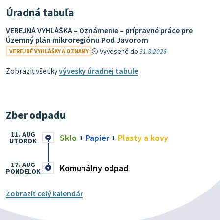
Úradná tabuľa
VEREJNÁ VYHLÁŠKA – Oznámenie – prípravné práce pre
Územný plán mikroregiónu Pod Javorom
Vyvesené do
31.8.2026
VEREJNÉ VYHLÁŠKY A OZNAMY
Zobraziť všetky
vývesky úradnej tabule
Zber odpadu
11. AUG
Sklo
+
Papier
+
Plasty a kovy
UTOROK
17. AUG
Komunálny odpad
PONDELOK
Zobraziť celý kalendár