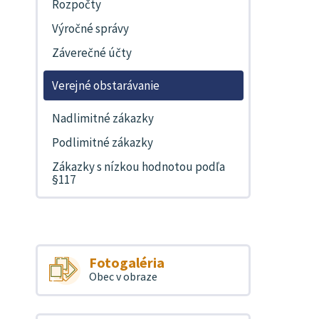
Rozpočty
Výročné správy
Záverečné účty
Verejné obstarávanie
Nadlimitné zákazky
Podlimitné zákazky
Zákazky s nízkou hodnotou podľa
§117
Fotogaléria
Obec v obraze