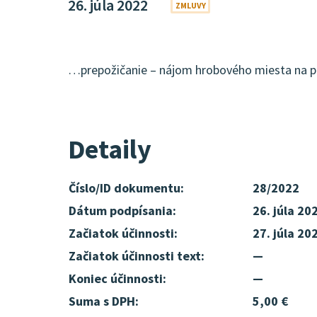
26. júla 2022
ZMLUVY
…prepožičanie – nájom hrobového miesta na p
Detaily
Číslo/ID dokumentu:
28/2022
Dátum podpísania:
26. júla 20
Začiatok účinnosti:
27. júla 20
Začiatok účinnosti text:
—
Koniec účinnosti:
—
Suma s DPH:
5,00 €