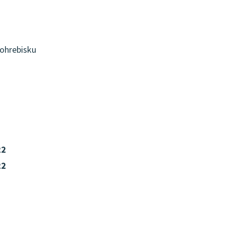
ohrebisku
22
22