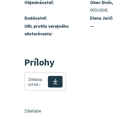
Objednávateľ:
Obec Divín
00316041
Dodávateľ:
Elena Juri
URL profilu verejného
—
obstarávania:
Prílohy
Zmluva
Stiahnuť
828 KB /
súbor
Zdieľajte