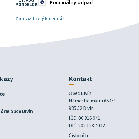
17. AUG
Komunálny odpad
PONDELOK
Zobraziť celý kalendár
dkazy
Kontakt
Obec Divín

ce
Námestie mieru 654/3

d
985 52 Divín
órie obce Divín
IČO: 00 316 041
DIČ: 202 123 7042
Číslo účtu: