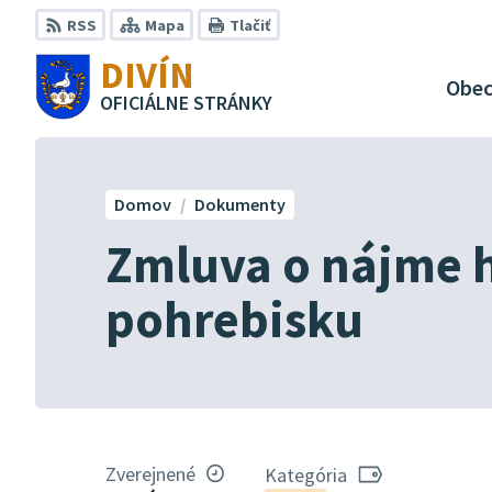
Preskočiť
RSS
Mapa
Tlačiť
na
DIVÍN
obsah
Obe
OFICIÁLNE STRÁNKY
Domov
Dokumenty
Zmluva o nájme 
pohrebisku
Zverejnené
Kategória