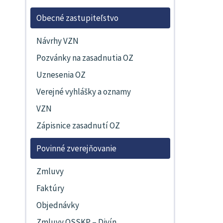
Obecné zastupiteľstvo
Návrhy VZN
Pozvánky na zasadnutia OZ
Uznesenia OZ
Verejné vyhlášky a oznamy
VZN
Zápisnice zasadnutí OZ
Povinné zverejňovanie
Zmluvy
Faktúry
Objednávky
Zmluvy OSSKP – Divín