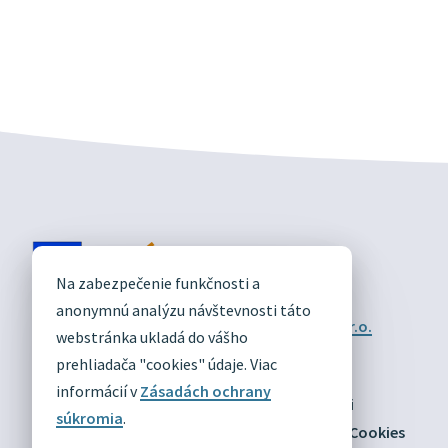
DIVÍN
Na zabezpečenie funkčnosti a
OFICIÁLNE STRÁNKY
anonymnú analýzu návštevnosti táto
Technický prevádzkovateľ:
Alphabet partner s.r.o.
webstránka ukladá do vášho
Správca obsahu:
Obec Divín
Posledná aktualizácia:
prehliadača "cookies" údaje. Viac
03.08.2026
informácií v
Zásadách ochrany
Odber RSS
Mapa
Vyhlásenie o prístupnosti
súkromia
.
Zásady ochrany osobných údajov
Nastaviť Cookies