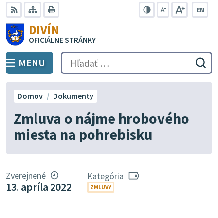
Preskočiť
EN
na
Swit
RSS
Mapa
Tlačiť
Zvýšiť
Zmenšiť
Zväčšiť
DIVÍN
lang
kontrast
veľkosť
veľkosť
obsah
OFICIÁLNE STRÁNKY
to
písma
písma
Engli
MENU
PREPNÚŤ
Hľadať:
Odo
vyh
for
Domov
Dokumenty
Zmluva o nájme hrobového
miesta na pohrebisku
Zverejnené
Kategória
13. apríla 2022
ZMLUVY