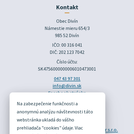
Kontakt
Obec Divín

Námestie mieru 654/3

985 52 Divín
IČO: 00 316 041
DIČ: 202 123 7042
Číslo účtu:
SK4756000000006010473001
047 43 97 301
info@divin.sk
Facebook stránka
Na zabezpečenie funkčnosti a
DIVÍN
anonymnú analýzu návštevnosti táto
OFICIÁLNE STRÁNKY
webstránka ukladá do vášho
prehliadača "cookies" údaje. Viac
Technický prevádzkovateľ:
Alphabet partner s.r.o.