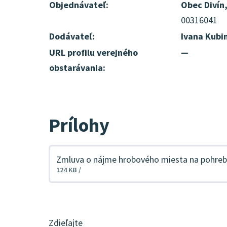
Objednávateľ:
Obec Divín
00316041
Dodávateľ:
Ivana Kubi
URL profilu verejného
—
obstarávania:
Prílohy
Zmluva o nájme hrobového miesta na pohreb
Stiahnuť
124 KB /
súbor
Zdieľajte