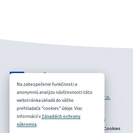
DIVÍN
Na zabezpečenie funkčnosti a
OFICIÁLNE STRÁNKY
anonymnú analýzu návštevnosti táto
Technický prevádzkovateľ:
Alphabet partner s.r.o.
webstránka ukladá do vášho
Správca obsahu:
Obec Divín
Posledná aktualizácia:
prehliadača "cookies" údaje. Viac
03.08.2026
informácií v
Zásadách ochrany
Odber RSS
Mapa
Vyhlásenie o prístupnosti
súkromia
.
Zásady ochrany osobných údajov
Nastaviť Cookies