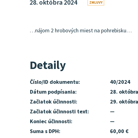
28. októbra 2024
ZMLUVY
…nájom 2 hrobových miest na pohrebisku…
Detaily
Číslo/ID dokumentu:
40/2024
Dátum podpísania:
28. októbr
Začiatok účinnosti:
29. októbr
Začiatok účinnosti text:
—
Koniec účinnosti:
—
Suma s DPH:
60,00 €