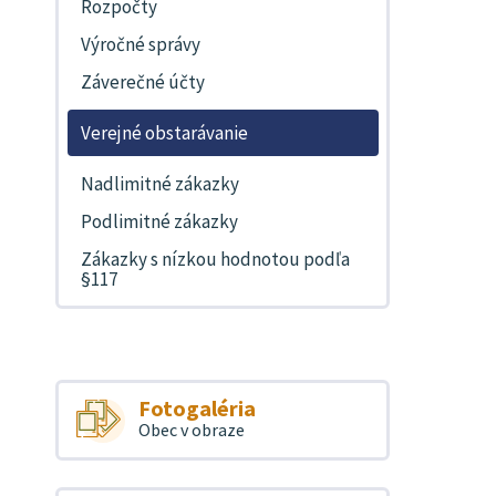
Rozpočty
Výročné správy
Záverečné účty
Verejné obstarávanie
Nadlimitné zákazky
Podlimitné zákazky
Zákazky s nízkou hodnotou podľa
§117
Fotogaléria
Obec v obraze