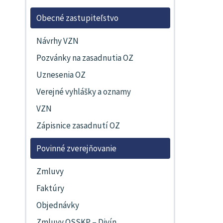
Obecné zastupiteľstvo
Návrhy VZN
Pozvánky na zasadnutia OZ
Uznesenia OZ
Verejné vyhlášky a oznamy
VZN
Zápisnice zasadnutí OZ
Povinné zverejňovanie
Zmluvy
Faktúry
Objednávky
Zmluvy OSSKP – Divín