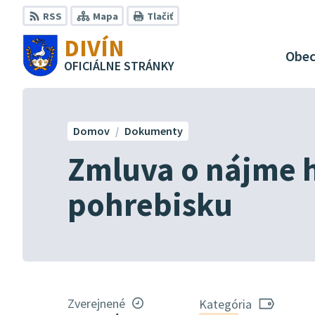
Preskočiť
RSS
Mapa
Tlačiť
na
DIVÍN
obsah
Obe
OFICIÁLNE STRÁNKY
Domov
Dokumenty
Zmluva o nájme 
pohrebisku
Zverejnené
Kategória