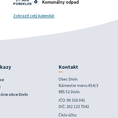
17. AUG
Komunálny odpad
PONDELOK
Zobraziť celý kalendár
dkazy
Kontakt
Obec Divín

ce
Námestie mieru 654/3

d
985 52 Divín
órie obce Divín
IČO: 00 316 041
DIČ: 202 123 7042
Číslo účtu: