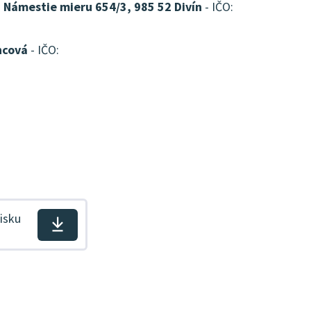
, Námestie mieru 654/3, 985 52 Divín
- IČO:
ncová
- IČO:
isku