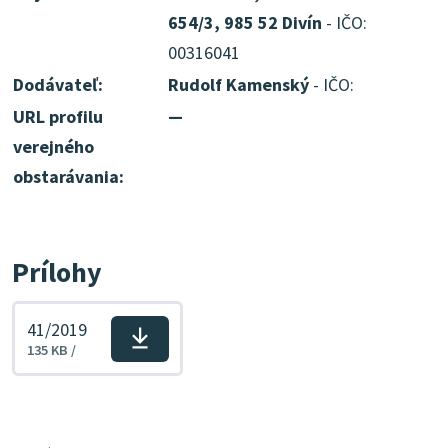
654/3, 985 52 Divín
- IČO:
00316041
Dodávateľ:
Rudolf Kamenský
- IČO:
URL profilu
—
verejného
obstarávania:
Prílohy
41/2019
Stiahnuť
135 KB /
súbor