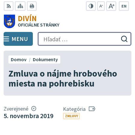
Preskočiť
EN
na
Swit
RSS
Mapa
Tlačiť
Zvýšiť
Zmenšiť
Zväčšiť
DIVÍN
lang
kontrast
veľkosť
veľkosť
obsah
OFICIÁLNE STRÁNKY
to
písma
písma
Engli
MENU
PREPNÚŤ
Hľadať:
Odo
vyh
for
Domov
Dokumenty
Zmluva o nájme hrobového
miesta na pohrebisku
Zverejnené
Kategória
5. novembra 2019
ZMLUVY