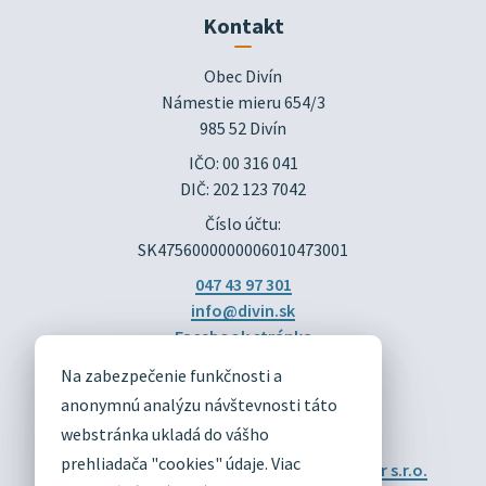
Kontakt
Obec Divín

Námestie mieru 654/3

985 52 Divín
IČO: 00 316 041
DIČ: 202 123 7042
Číslo účtu:
SK4756000000006010473001
047 43 97 301
info@divin.sk
Facebook stránka
Na zabezpečenie funkčnosti a
DIVÍN
anonymnú analýzu návštevnosti táto
OFICIÁLNE STRÁNKY
webstránka ukladá do vášho
prehliadača "cookies" údaje. Viac
Technický prevádzkovateľ:
Alphabet partner s.r.o.