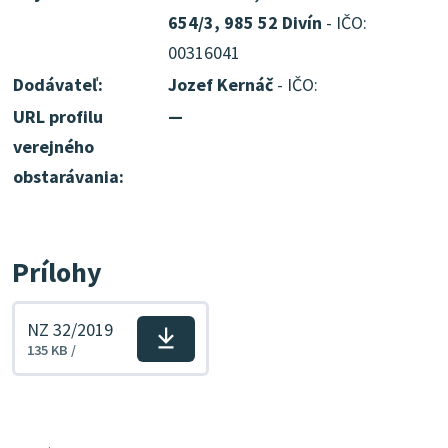
654/3, 985 52 Divín
- IČO:
00316041
Dodávateľ:
Jozef Kernáč
- IČO:
URL profilu
—
verejného
obstarávania:
Prílohy
NZ 32/2019
Stiahnuť
135 KB /
súbor