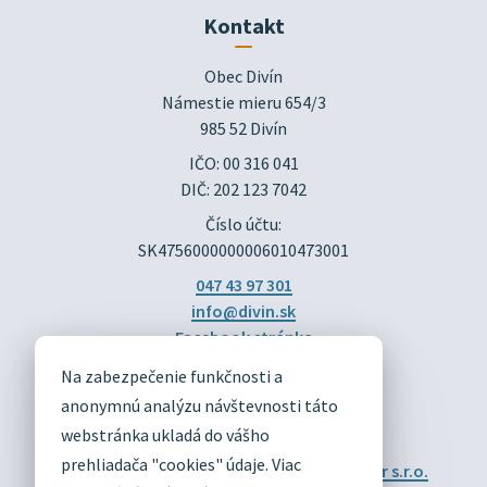
Kontakt
Obec Divín

Námestie mieru 654/3

985 52 Divín
IČO: 00 316 041
DIČ: 202 123 7042
Číslo účtu:
SK4756000000006010473001
047 43 97 301
info@divin.sk
Facebook stránka
Na zabezpečenie funkčnosti a
DIVÍN
anonymnú analýzu návštevnosti táto
OFICIÁLNE STRÁNKY
webstránka ukladá do vášho
prehliadača "cookies" údaje. Viac
Technický prevádzkovateľ:
Alphabet partner s.r.o.