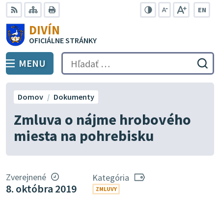
Preskočiť
EN
na
Swit
RSS
Mapa
Tlačiť
Zvýšiť
Zmenšiť
Zväčšiť
DIVÍN
lang
kontrast
veľkosť
veľkosť
obsah
OFICIÁLNE STRÁNKY
to
písma
písma
Engli
MENU
PREPNÚŤ
Hľadať:
Odo
vyh
for
Domov
Dokumenty
Zmluva o nájme hrobového
miesta na pohrebisku
Zverejnené
Kategória
8. októbra 2019
ZMLUVY