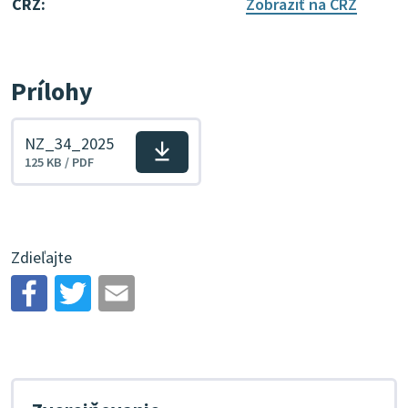
CRZ:
Zobraziť na CRZ
Prílohy
NZ_34_2025
Stiahnuť
125 KB / PDF
súbor
Zdieľajte