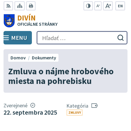
Preskočiť
EN
na
Swit
RSS
Mapa
Tlačiť
Zvýšiť
Zmenšiť
Zväčšiť
DIVÍN
lang
kontrast
veľkosť
veľkosť
obsah
OFICIÁLNE STRÁNKY
to
písma
písma
Engli
MENU
PREPNÚŤ
Hľadať:
Odo
vyh
for
Domov
Dokumenty
Zmluva o nájme hrobového
miesta na pohrebisku
Zverejnené
Kategória
22. septembra 2025
ZMLUVY