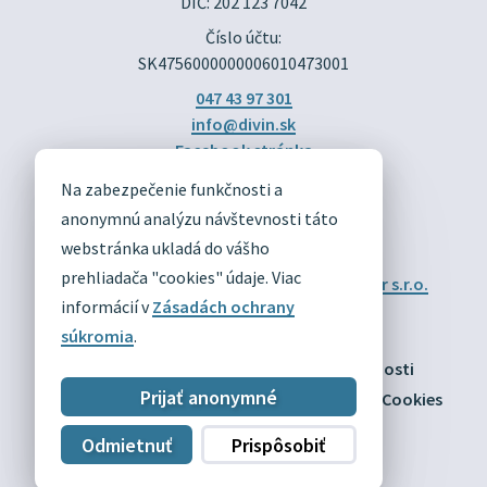
DIČ: 202 123 7042
Číslo účtu:
SK4756000000006010473001
047 43 97 301
info@divin.sk
Facebook stránka
Na zabezpečenie funkčnosti a
DIVÍN
anonymnú analýzu návštevnosti táto
OFICIÁLNE STRÁNKY
webstránka ukladá do vášho
prehliadača "cookies" údaje. Viac
Technický prevádzkovateľ:
Alphabet partner s.r.o.
Správca obsahu:
Obec Divín
informácií v
Zásadách ochrany
Posledná aktualizácia:
09.08.2026
súkromia
.
Odber RSS
Mapa
Vyhlásenie o prístupnosti
Prijať anonymné
Zásady ochrany osobných údajov
Nastaviť Cookies
Odmietnuť
Prispôsobiť