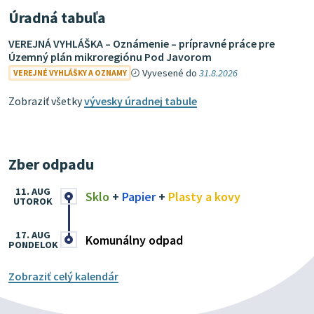
Úradná tabuľa
VEREJNÁ VYHLÁŠKA – Oznámenie – prípravné práce pre
Územný plán mikroregiónu Pod Javorom
Vyvesené do
31.8.2026
VEREJNÉ VYHLÁŠKY A OZNAMY
Zobraziť všetky
vývesky úradnej tabule
Zber odpadu
11. AUG
Sklo
+
Papier
+
Plasty a kovy
UTOROK
17. AUG
Komunálny odpad
PONDELOK
Zobraziť celý kalendár