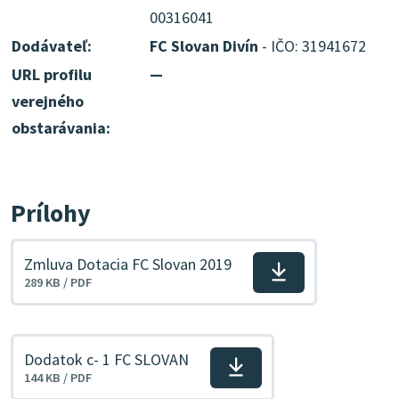
00316041
Dodávateľ:
FC Slovan Divín
- IČO: 31941672
URL profilu
—
verejného
obstarávania:
Prílohy
Zmluva Dotacia FC Slovan 2019
Stiahnuť
289 KB / PDF
súbor
Dodatok c- 1 FC SLOVAN
Stiahnuť
144 KB / PDF
súbor