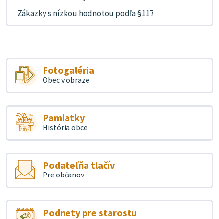
Zákazky s nízkou hodnotou podľa §117
Fotogaléria
Obec v obraze
Pamiatky
História obce
Podateľňa tlačív
Pre občanov
Podnety pre starostu