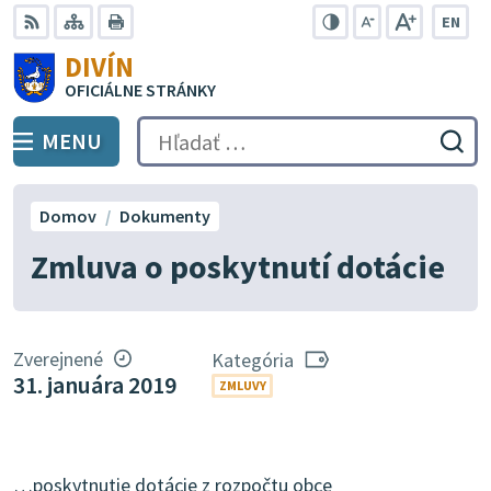
Preskočiť
EN
na
Swit
RSS
Mapa
Tlačiť
Zvýšiť
Zmenšiť
Zväčšiť
DIVÍN
lang
kontrast
veľkosť
veľkosť
obsah
OFICIÁLNE STRÁNKY
to
písma
písma
Engli
MENU
PREPNÚŤ
Hľadať:
Odo
vyh
for
Domov
Dokumenty
Zmluva o poskytnutí dotácie
Zverejnené
Kategória
31. januára 2019
ZMLUVY
…poskytnutie dotácie z rozpočtu obce