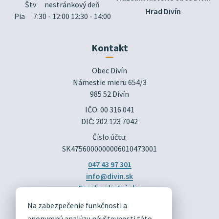
Štv
nestránkový deň
Hrad Divín
Pia
7:30 - 12:00 12:30 - 14:00
Kontakt
Obec Divín

Námestie mieru 654/3

985 52 Divín
IČO: 00 316 041
DIČ: 202 123 7042
Číslo účtu:
SK4756000000006010473001
047 43 97 301
info@divin.sk
Facebook stránka
Na zabezpečenie funkčnosti a
anonymnú analýzu návštevnosti táto