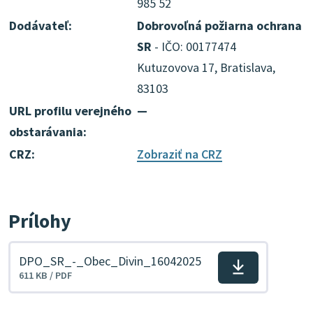
985 52
Dodávateľ:
Dobrovoľná požiarna ochrana
SR
- IČO: 00177474
Kutuzovova 17, Bratislava,
83103
URL profilu verejného
—
obstarávania:
CRZ:
Zobraziť na CRZ
Prílohy
DPO_SR_-_Obec_Divin_16042025
Stiahnuť
611 KB / PDF
súbor