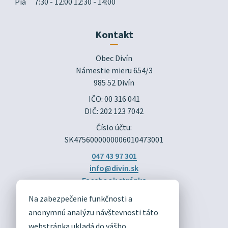
Pia
7:30 - 12:00 12:30 - 14:00
Kontakt
Obec Divín

Námestie mieru 654/3

985 52 Divín
IČO: 00 316 041
DIČ: 202 123 7042
Číslo účtu:
SK4756000000006010473001
047 43 97 301
info@divin.sk
Facebook stránka
Na zabezpečenie funkčnosti a
DIVÍN
anonymnú analýzu návštevnosti táto
OFICIÁLNE STRÁNKY
webstránka ukladá do vášho