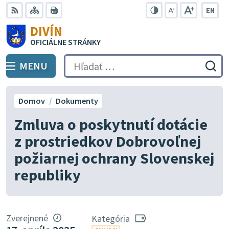
Preskočiť
EN
na
Swit
RSS
Mapa
Tlačiť
Zvýšiť
Zmenšiť
Zväčšiť
DIVÍN
lang
kontrast
veľkosť
veľkosť
obsah
OFICIÁLNE STRÁNKY
to
písma
písma
Engli
MENU
PREPNÚŤ
Hľadať:
Odo
vyh
for
Domov
Dokumenty
Zmluva o poskytnutí dotácie
z prostriedkov Dobrovoľnej
požiarnej ochrany Slovenskej
republiky
Zverejnené
Kategória