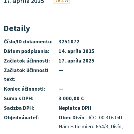
17. apríla 2025
ZMLUVY
Detaily
Číslo/ID dokumentu:
3251072
Dátum podpísania:
14. apríla 2025
Začiatok účinnosti:
17. apríla 2025
Začiatok účinnosti
—
text:
Koniec účinnosti:
—
Suma s DPH:
3 000,00 €
Sadzba DPH:
Neplatca DPH
Objednávateľ:
Obec Divín
- IČO: 00 316 041
Námestie mieru 654/3, Divín,