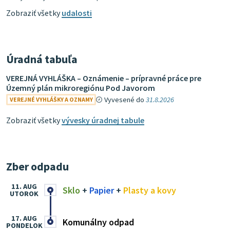
Zobraziť všetky
udalosti
Úradná tabuľa
VEREJNÁ VYHLÁŠKA – Oznámenie – prípravné práce pre
Územný plán mikroregiónu Pod Javorom
Vyvesené do
31.8.2026
VEREJNÉ VYHLÁŠKY A OZNAMY
Zobraziť všetky
vývesky úradnej tabule
Zber odpadu
11. AUG
Sklo
+
Papier
+
Plasty a kovy
UTOROK
17. AUG
Komunálny odpad
PONDELOK