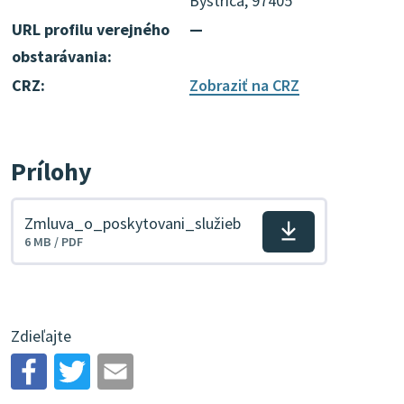
Bystrica, 97405
URL profilu verejného
—
obstarávania:
CRZ:
Zobraziť na CRZ
Prílohy
Zmluva_o_poskytovani_služieb
Stiahnuť
6 MB / PDF
súbor
Zdieľajte