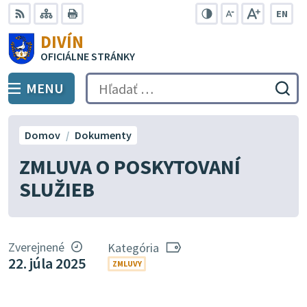
Preskočiť
EN
na
Swit
RSS
Mapa
Tlačiť
Zvýšiť
Zmenšiť
Zväčšiť
DIVÍN
lang
kontrast
veľkosť
veľkosť
obsah
OFICIÁLNE STRÁNKY
to
písma
písma
Engli
MENU
PREPNÚŤ
Hľadať:
Odo
vyh
for
Domov
Dokumenty
ZMLUVA O POSKYTOVANÍ
SLUŽIEB
Zverejnené
Kategória
22. júla 2025
ZMLUVY