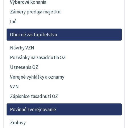
Výberové konania
Zámery predaja majetku
Iné
Obecné zastupiteľstvo
Návrhy VZN
Pozvánky na zasadnutia OZ
Uznesenia OZ
Verejné vyhlášky a oznamy
VZN
Zápisnice zasadnutí OZ
Povinné zverejňovanie
Zmluvy