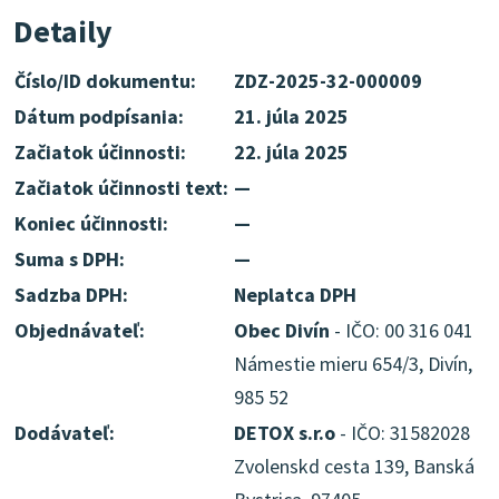
Detaily
Číslo/ID dokumentu:
ZDZ-2025-32-000009
Dátum podpísania:
21. júla 2025
Začiatok účinnosti:
22. júla 2025
Začiatok účinnosti text:
—
Koniec účinnosti:
—
Suma s DPH:
—
Sadzba DPH:
Neplatca DPH
Objednávateľ:
Obec Divín
- IČO: 00 316 041
Námestie mieru 654/3, Divín,
985 52
Dodávateľ:
DETOX s.r.o
- IČO: 31582028
Zvolenskd cesta 139, Banská