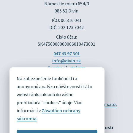
Námestie mieru 654/3

985 52 Divín
IČO: 00 316 041
DIČ: 202 123 7042
Číslo účtu:
SK4756000000006010473001
047 43 97 301
info@divin.sk
Facebook stránka
Na zabezpečenie funkčnosti a
DIVÍN
anonymnú analýzu návštevnosti táto
OFICIÁLNE STRÁNKY
webstránka ukladá do vášho
prehliadača "cookies" údaje. Viac
Technický prevádzkovateľ:
Alphabet partner s.r.o.
Správca obsahu:
Obec Divín
informácií v
Zásadách ochrany
Posledná aktualizácia:
03.08.2026
súkromia
.
Odber RSS
Mapa
Vyhlásenie o prístupnosti