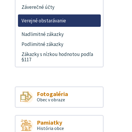
Záverečné účty
Verejné obstarávanie
Nadlimitné zákazky
Podlimitné zákazky
Zákazky s nízkou hodnotou podľa
§117
Fotogaléria
Obec v obraze
Pamiatky
História obce