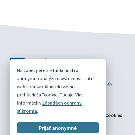
DIVÍN
Na zabezpečenie funkčnosti a
OFICIÁLNE STRÁNKY
anonymnú analýzu návštevnosti táto
Technický prevádzkovateľ:
Alphabet partner s.r.o.
webstránka ukladá do vášho
Správca obsahu:
Obec Divín
Posledná aktualizácia:
prehliadača "cookies" údaje. Viac
03.08.2026
informácií v
Zásadách ochrany
Odber RSS
Mapa
Vyhlásenie o prístupnosti
súkromia
.
Zásady ochrany osobných údajov
Nastaviť Cookies
Prijať anonymné