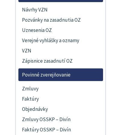
Návrhy VZN
Pozvánky na zasadnutia OZ
Uznesenia OZ
Verejné vyhlášky a oznamy
VZN
Zápisnice zasadnutí OZ
Povinné zverejňovanie
Zmluvy
Faktúry
Objednávky
Zmluvy OSSKP – Divín
Faktúry OSSKP – Divín