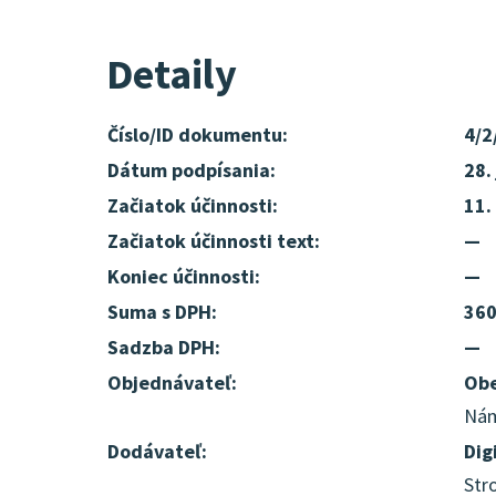
Detaily
Číslo/ID dokumentu:
4/2
Dátum podpísania:
28.
Začiatok účinnosti:
11.
Začiatok účinnosti text:
—
Koniec účinnosti:
—
Suma s DPH:
360
Sadzba DPH:
—
Objednávateľ:
Obe
Nám
Dodávateľ:
Dig
Str