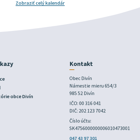
Zobraziť celý kalendár
dkazy
Kontakt
Obec Divín

ce
Námestie mieru 654/3

d
985 52 Divín
órie obce Divín
IČO: 00 316 041
DIČ: 202 123 7042
Číslo účtu:
SK4756000000006010473001
047 43 97 301