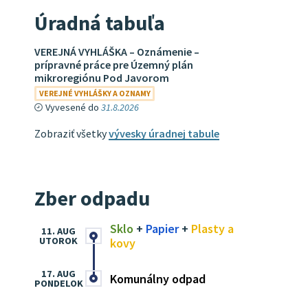
Úradná tabuľa
VEREJNÁ VYHLÁŠKA – Oznámenie –
prípravné práce pre Územný plán
mikroregiónu Pod Javorom
VEREJNÉ VYHLÁŠKY A OZNAMY
Vyvesené do
31.8.2026
Zobraziť všetky
vývesky úradnej tabule
Zber odpadu
Sklo
+
Papier
+
Plasty a
11. AUG
UTOROK
kovy
17. AUG
Komunálny odpad
PONDELOK