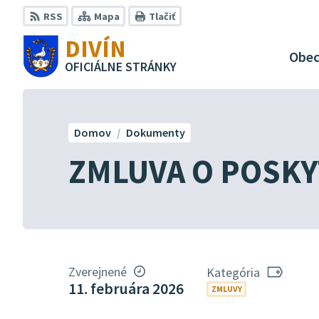
Preskočiť
RSS
Mapa
Tlačiť
na
DIVÍN
obsah
Obe
OFICIÁLNE STRÁNKY
Domov
Dokumenty
ZMLUVA O POSKY
Zverejnené
Kategória
11. februára 2026
ZMLUVY