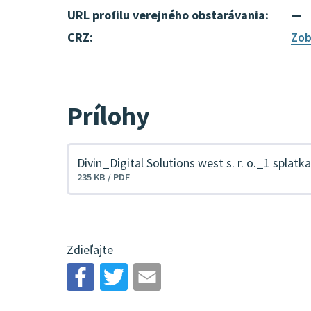
URL profilu verejného obstarávania:
—
CRZ:
Zob
Prílohy
Divin_Digital Solutions west s. r. o._1 splat
Stiahnuť
235 KB / PDF
súbor
Zdieľajte