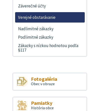
Záverečné účty
Verejné obstarávanie
Nadlimitné zákazky
Podlimitné zákazky
Zákazky s nízkou hodnotou podľa
§117
Fotogaléria
Obec v obraze
Pamiatky
História obce