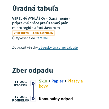
Úradná tabuľa
VEREJNÁ VYHLÁŠKA – Oznámenie –
prípravné práce pre Územný plán
mikroregiónu Pod Javorom
VEREJNÉ VYHLÁŠKY A OZNAMY
Vyvesené do
31.8.2026
Zobraziť všetky
vývesky úradnej tabule
Zber odpadu
Sklo
+
Papier
+
Plasty a
11. AUG
UTOROK
kovy
17. AUG
Komunálny odpad
PONDELOK