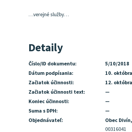
…verejné služby…
Detaily
Číslo/ID dokumentu:
5/10/2018
Dátum podpísania:
10. októbr
Začiatok účinnosti:
12. októbr
Začiatok účinnosti text:
—
Koniec účinnosti:
—
Suma s DPH:
—
Objednávateľ:
Obec Divín
00316041