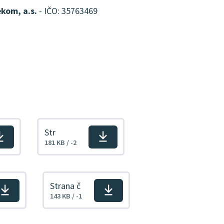
kom, a.s.
- IČO: 35763469
Str
Stiahnuť
181 KB / -2
súbor
Strana č
Stiahnuť
143 KB / -1
súbor