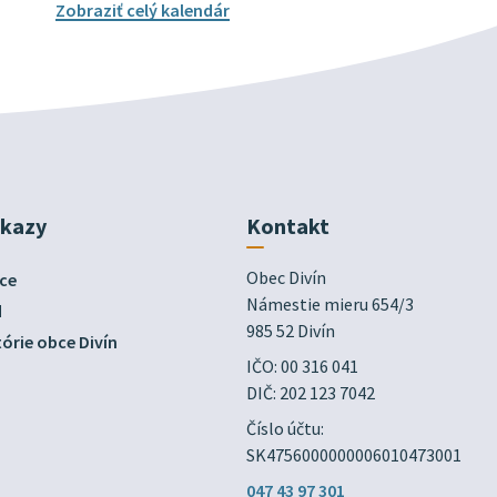
Zobraziť celý kalendár
dkazy
Kontakt
Obec Divín

ce
Námestie mieru 654/3

d
985 52 Divín
órie obce Divín
IČO: 00 316 041
DIČ: 202 123 7042
Číslo účtu:
SK4756000000006010473001
047 43 97 301