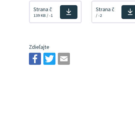
Strana č
Strana č
Stiahnuť
Stiahnuť
139 KB / -1
/ -2
súbor
súbor
Zdieľajte