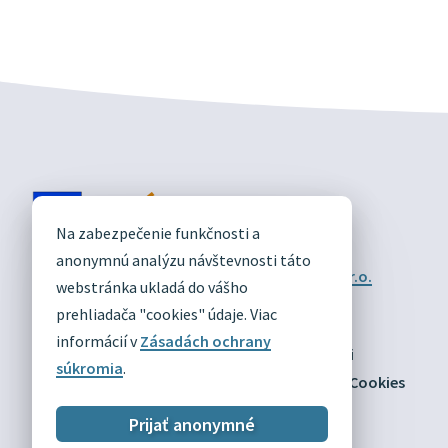
DIVÍN
Na zabezpečenie funkčnosti a
OFICIÁLNE STRÁNKY
anonymnú analýzu návštevnosti táto
Technický prevádzkovateľ:
Alphabet partner s.r.o.
webstránka ukladá do vášho
Správca obsahu:
Obec Divín
Posledná aktualizácia:
prehliadača "cookies" údaje. Viac
03.08.2026
informácií v
Zásadách ochrany
Odber RSS
Mapa
Vyhlásenie o prístupnosti
súkromia
.
Zásady ochrany osobných údajov
Nastaviť Cookies
Prijať anonymné