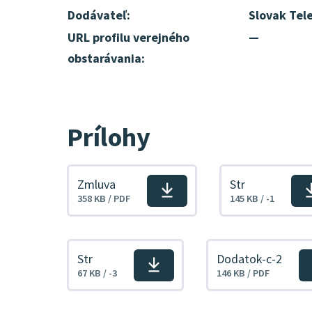
Dodávateľ:
Slovak Tele
URL profilu verejného
—
obstarávania:
Prílohy
Zmluva
Str
Stiahnuť
Stiahnuť
358 KB / PDF
145 KB / -1
súbor
súbor
Str
Dodatok-c-2
Stiahnuť
Stiahnuť
67 KB / -3
146 KB / PDF
súbor
súbor