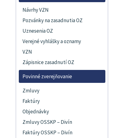
Návrhy VZN
Pozvánky na zasadnutia OZ
Uznesenia OZ
Verejné vyhlášky a oznamy
VZN
Zápisnice zasadnutí OZ
Povinné zverejňovanie
Zmluvy
Faktúry
Objednávky
Zmluvy OSSKP – Divín
Faktúry OSSKP – Divín