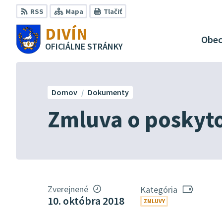
Preskočiť
RSS
Mapa
Tlačiť
na
DIVÍN
obsah
Obe
OFICIÁLNE STRÁNKY
Domov
Dokumenty
Zmluva o poskyto
Zverejnené
Kategória
10. októbra 2018
ZMLUVY