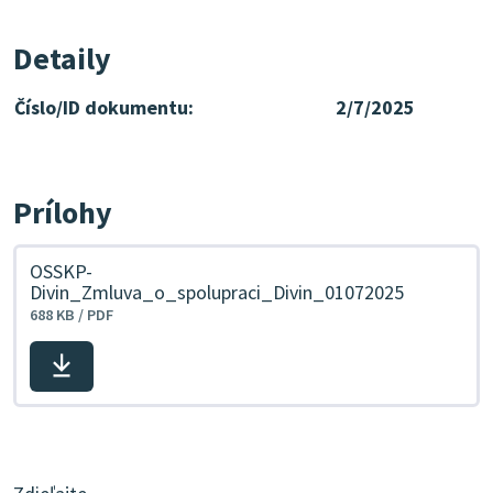
Detaily
Číslo/ID dokumentu:
2/7/2025
Prílohy
OSSKP-
Divin_Zmluva_o_spolupraci_Divin_01072025
688 KB / PDF
Stiahnuť
súbor