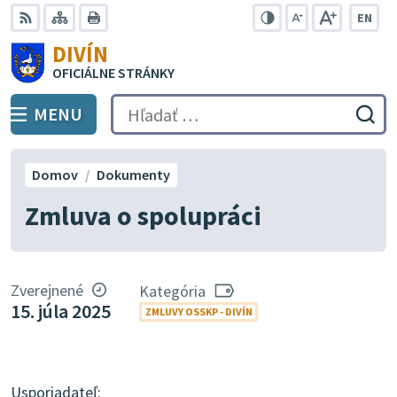
Preskočiť
EN
na
Swit
RSS
Mapa
Tlačiť
Zvýšiť
Zmenšiť
Zväčšiť
DIVÍN
lang
kontrast
veľkosť
veľkosť
obsah
OFICIÁLNE STRÁNKY
to
písma
písma
Engli
MENU
PREPNÚŤ
Hľadať:
Odo
vyh
for
Domov
Dokumenty
Zmluva o spolupráci
Zverejnené
Kategória
15. júla 2025
ZMLUVY OSSKP - DIVÍN
Usporiadateľ: