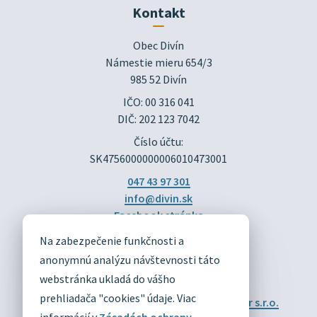
Kontakt
Obec Divín

Námestie mieru 654/3

985 52 Divín
IČO: 00 316 041
DIČ: 202 123 7042
Číslo účtu:
SK4756000000006010473001
047 43 97 301
info@divin.sk
Facebook stránka
Na zabezpečenie funkčnosti a
DIVÍN
anonymnú analýzu návštevnosti táto
OFICIÁLNE STRÁNKY
webstránka ukladá do vášho
prehliadača "cookies" údaje. Viac
Technický prevádzkovateľ:
Alphabet partner s.r.o.
Správca obsahu:
Obec Divín