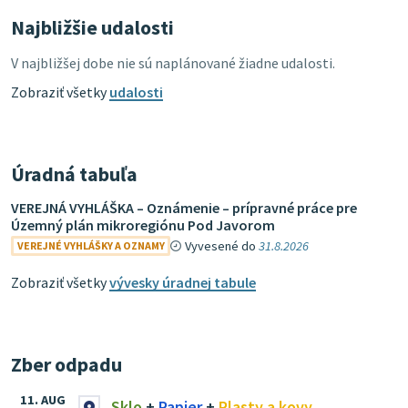
Najbližšie udalosti
V najbližšej dobe nie sú naplánované žiadne udalosti.
Zobraziť všetky
udalosti
Úradná tabuľa
VEREJNÁ VYHLÁŠKA – Oznámenie – prípravné práce pre
Územný plán mikroregiónu Pod Javorom
Vyvesené do
31.8.2026
VEREJNÉ VYHLÁŠKY A OZNAMY
Zobraziť všetky
vývesky úradnej tabule
Zber odpadu
11. AUG
Sklo
+
Papier
+
Plasty a kovy