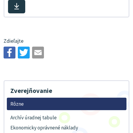
Stiahnuť
súbor
Zdieľajte
Zverejňovanie
Rôzne
Archív úradnej tabule
Ekonomicky oprávnené náklady