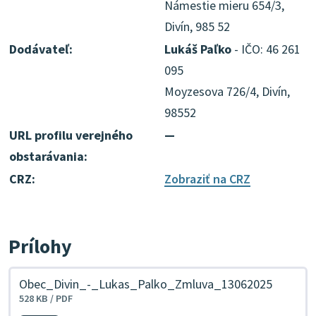
Námestie mieru 654/3,
Divín, 985 52
Dodávateľ:
Lukáš Paľko
- IČO: 46 261
095
Moyzesova 726/4, Divín,
98552
URL profilu verejného
—
obstarávania:
CRZ:
Zobraziť na CRZ
Prílohy
Obec_Divin_-_Lukas_Palko_Zmluva_13062025
528 KB / PDF