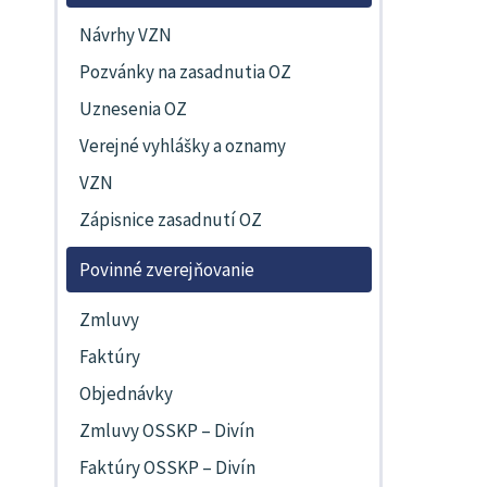
Návrhy VZN
Pozvánky na zasadnutia OZ
Uznesenia OZ
Verejné vyhlášky a oznamy
VZN
Zápisnice zasadnutí OZ
Povinné zverejňovanie
Zmluvy
Faktúry
Objednávky
Zmluvy OSSKP – Divín
Faktúry OSSKP – Divín