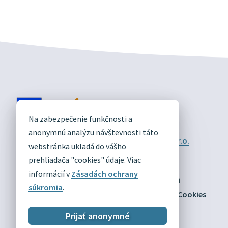
DIVÍN
Na zabezpečenie funkčnosti a
OFICIÁLNE STRÁNKY
anonymnú analýzu návštevnosti táto
Technický prevádzkovateľ:
Alphabet partner s.r.o.
webstránka ukladá do vášho
Správca obsahu:
Obec Divín
Posledná aktualizácia:
prehliadača "cookies" údaje. Viac
03.08.2026
informácií v
Zásadách ochrany
Odber RSS
Mapa
Vyhlásenie o prístupnosti
súkromia
.
Zásady ochrany osobných údajov
Nastaviť Cookies
Prijať anonymné