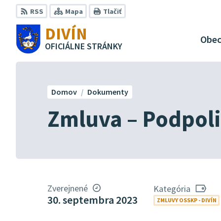
Preskočiť
RSS
Mapa
Tlačiť
na
DIVÍN
obsah
Obe
OFICIÁLNE STRÁNKY
Domov
Dokumenty
Zmluva – Podpoli
Zverejnené
Kategória
30. septembra 2023
ZMLUVY OSSKP - DIVÍN