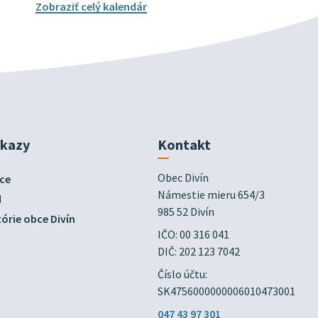
Zobraziť celý kalendár
dkazy
Kontakt
Obec Divín

ce
Námestie mieru 654/3

d
985 52 Divín
órie obce Divín
IČO: 00 316 041
DIČ: 202 123 7042
Číslo účtu:
SK4756000000006010473001
047 43 97 301