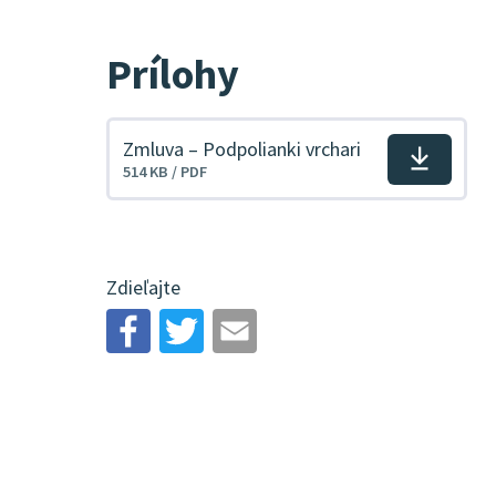
Prílohy
Zmluva – Podpolianki vrchari
Stiahnuť
514 KB / PDF
súbor
Zdieľajte