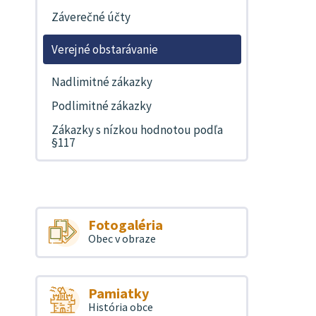
Záverečné účty
Verejné obstarávanie
Nadlimitné zákazky
Podlimitné zákazky
Zákazky s nízkou hodnotou podľa
§117
Fotogaléria
Obec v obraze
Pamiatky
História obce