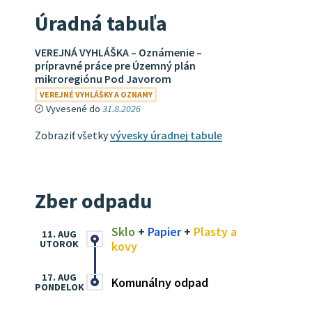
Úradná tabuľa
VEREJNÁ VYHLÁŠKA – Oznámenie –
prípravné práce pre Územný plán
mikroregiónu Pod Javorom
VEREJNÉ VYHLÁŠKY A OZNAMY
Vyvesené do
31.8.2026
Zobraziť všetky
vývesky úradnej tabule
Zber odpadu
Sklo
+
Papier
+
Plasty a
11. AUG
UTOROK
kovy
17. AUG
Komunálny odpad
PONDELOK