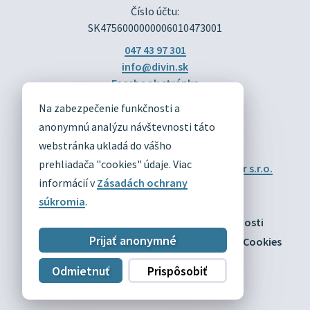
Číslo účtu:
SK4756000000006010473001
047 43 97 301
info@divin.sk
Facebook stránka
Na zabezpečenie funkčnosti a
DIVÍN
anonymnú analýzu návštevnosti táto
OFICIÁLNE STRÁNKY
webstránka ukladá do vášho
prehliadača "cookies" údaje. Viac
Technický prevádzkovateľ:
Alphabet partner s.r.o.
Správca obsahu:
Obec Divín
informácií v
Zásadách ochrany
Posledná aktualizácia:
03.08.2026
súkromia
.
Odber RSS
Mapa
Vyhlásenie o prístupnosti
Prijať anonymné
Zásady ochrany osobných údajov
Nastaviť Cookies
Odmietnuť
Prispôsobiť