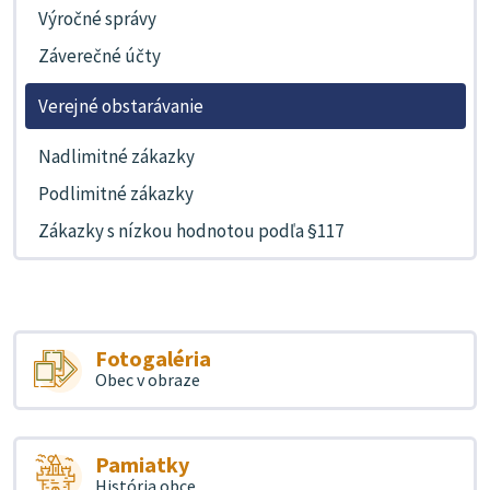
Výročné správy
Záverečné účty
Verejné obstarávanie
Nadlimitné zákazky
Podlimitné zákazky
Zákazky s nízkou hodnotou podľa §117
Fotogaléria
Obec v obraze
Pamiatky
História obce