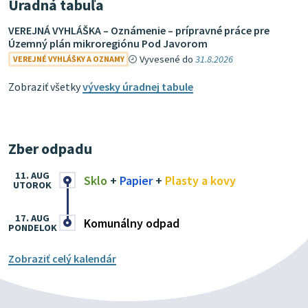
Úradná tabuľa
VEREJNÁ VYHLÁŠKA – Oznámenie – prípravné práce pre
Územný plán mikroregiónu Pod Javorom
Vyvesené do
31.8.2026
VEREJNÉ VYHLÁŠKY A OZNAMY
Zobraziť všetky
vývesky úradnej tabule
Zber odpadu
11. AUG
Sklo
+
Papier
+
Plasty a kovy
UTOROK
17. AUG
Komunálny odpad
PONDELOK
Zobraziť celý kalendár