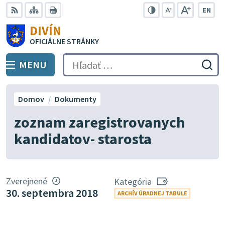
Preskočiť
EN
na
Swit
RSS
Mapa
Tlačiť
Zvýšiť
Zmenšiť
Zväčšiť
DIVÍN
lang
kontrast
veľkosť
veľkosť
obsah
OFICIÁLNE STRÁNKY
to
písma
písma
Engli
MENU
PREPNÚŤ
Hľadať:
Odo
vyh
for
Domov
Dokumenty
zoznam zaregistrovanych
kandidatov- starosta
Zverejnené
Kategória
30. septembra 2018
ARCHÍV ÚRADNEJ TABULE