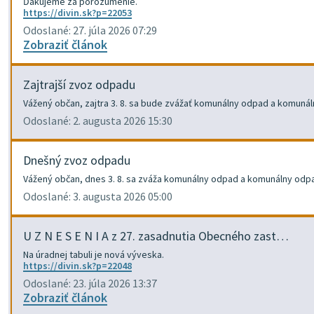
Ďakujeme za porozumenie.
https://divin.sk?p=22053
Odoslané: 27. júla 2026 07:29
Zobraziť článok
Zajtrajší zvoz odpadu
Vážený občan, zajtra 3. 8. sa bude zvážať komunálny odpad a komuná
Odoslané: 2. augusta 2026 15:30
Dnešný zvoz odpadu
Vážený občan, dnes 3. 8. sa zváža komunálny odpad a komunálny odp
Odoslané: 3. augusta 2026 05:00
U Z N E S E N I A z 27. zasadnutia Obecného zast…
Na úradnej tabuli je nová výveska.
https://divin.sk?p=22048
Odoslané: 23. júla 2026 13:37
Zobraziť článok