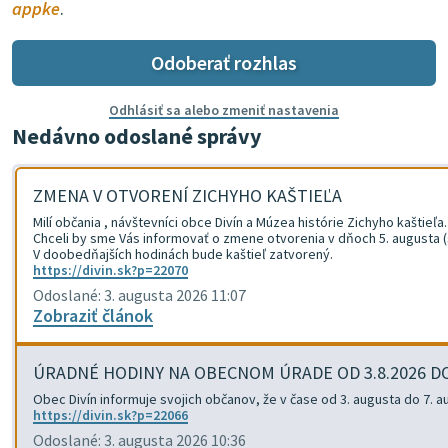
appke
.
Odoberať rozhlas
Odhlásiť sa alebo zmeniť nastavenia
Nedávno odoslané správy
ZMENA V OTVORENÍ ZICHYHO KAŠTIEĽA
Milí občania , návštevníci obce Divín a Múzea histórie Zichyho kaštieľa.
Chceli by sme Vás informovať o zmene otvorenia v dňoch 5. augusta (st
V doobedňajších hodinách bude kaštieľ zatvorený.
https://divin.sk?p=22070
Odoslané: 3. augusta 2026 11:07
Zobraziť článok
ÚRADNÉ HODINY NA OBECNOM ÚRADE OD 3.8.2026 D
Obec Divín informuje svojich občanov, že v čase od 3. augusta do 7.
https://divin.sk?p=22066
Odoslané: 3. augusta 2026 10:36