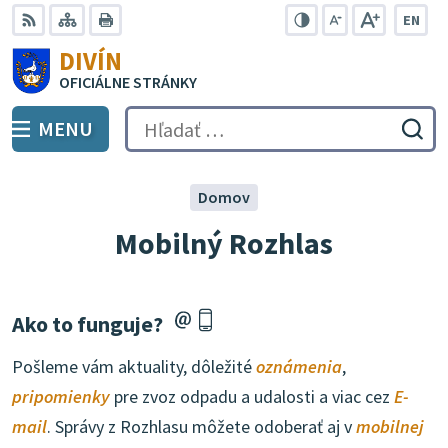
Preskočiť
EN
na
Swit
RSS
Mapa
Tlačiť
Zvýšiť
Zmenšiť
Zväčšiť
DIVÍN
lang
kontrast
veľkosť
veľkosť
obsah
OFICIÁLNE STRÁNKY
to
písma
písma
Engli
MENU
PREPNÚŤ
Hľadať:
Odo
vyh
for
Domov
Mobilný Rozhlas
Ako to funguje?
Pošleme vám aktuality, dôležité
oznámenia
,
pripomienky
pre zvoz odpadu a udalosti a viac cez
E-
mail
. Správy z Rozhlasu môžete odoberať aj v
mobilnej