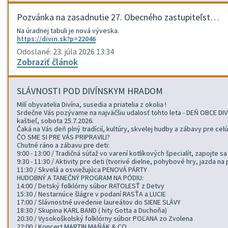
Pozvánka na zasadnutie 27. Obecného zastupiteľst…
Na úradnej tabuli je nová výveska.
https://divin.sk?p=22046
Odoslané: 23. júla 2026 13:34
Zobraziť článok
SLÁVNOSTI POD DIVÍNSKYM HRADOM
Milí obyvatelia Divína, susedia a priatelia z okolia !
Srdečne Vás pozývame na najväčšiu udalosť tohto leta - DEŇ OBCE DIVÍ
kaštieľ, sobota 25.7.2026.
Čaká na Vás deň plný tradícií, kultúry, skvelej hudby a zábavy pre celú
ČO SME SI PRE VÁS PRIPRAVILI?
Chutné ráno a zábavu pre deti:
9:00 - 13:00 / Tradičná súťaž vo varení kotlíkových špecialít, zapojte 
9:30 - 11:30 / Aktivity pre deti (tvorivé dielne, pohybové hry, jazda na
11:30 / Skvelá a osviežujúca PENOVÁ PÁRTY
HUDOBNÝ A TANEČNÝ PROGRAM NA PÓDIU:
14:00 / Detský folklórny súbor RATOLESŤ z Detvy
15:30 / Nestarnúce šlágre v podaní RASŤA a LUCIE
17:00 / Slávnostné uvedenie laureátov do SIENE SLÁVY
18:30 / Skupina KARL BAND ( hity Gotta a Duchoňa)
20:30 / Vysokoškolský folklórny súbor POĽANA zo Zvolena
22:00 / Koncert MARTIN MAŇÁK & CO