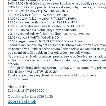
9:00 - 13:00 / Tradičná súťaž vo varení kotlíkových špecialít, zapojte 
9:30 - 11:30 / Aktivity pre deti (tvorivé dielne, pohybové hry, jazda na
11:30 / Skvelá a osviežujúca PENOVÁ PÁRTY
HUDOBNÝ A TANEČNÝ PROGRAM NA PÓDIU:
14:00 / Detský folklórny súbor RATOLESŤ z Detvy
15:30 / Nestarnúce šlágre v podaní RASŤA a LUCIE
17:00 / Slávnostné uvedenie laureátov do SIENE SLÁVY
18:30 / Skupina KARL BAND ( hity Gotta a Duchoňa)
20:30 / Vysokoškolský folklórny súbor POĽANA zo Zvolena
22:00 / Koncert MARTIN MAŇÁK & CO
24:00 / Legendárna OLDIES PARTY S DJ LODY až do noci
Samozrejme nesmie chýbať ani tombola, ktorá bude pre Vás priprave
Na námestí Vás určite srdečne privítajú remeselníci a budú radi ak ich
Deti sa môžu tešiť a vyblázniť na kolotočoch po celý víkend.
Neostanete ani hladní a smädní, pripravené je občerstvenie na nádvorí 
Vrcholom bude slávnostná odpustová svätá omša, celebrovaná v nedeľu
hradom.
Príďte prežiť letný deň plný stretnutí, zábavy, jedla, atmosféry pri
TEŠÍME SA NA VÁS ! VSTUP JE VOĽNÝ
Zdieľajte, pozvite svojich známych a vidíme sa ! Zobraziť menej
Zobraziť menej
Miesto: Divín
Začiatok: 18.07.2026 00:00
Odoslané: 17. júla 2026 12:35
Zobraziť článok