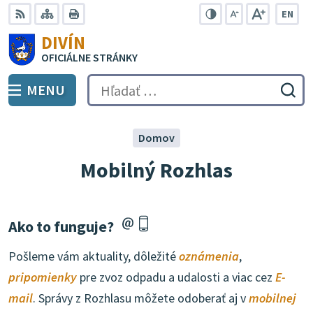
Preskočiť
EN
na
Swit
RSS
Mapa
Tlačiť
Zvýšiť
Zmenšiť
Zväčšiť
DIVÍN
lang
kontrast
veľkosť
veľkosť
obsah
OFICIÁLNE STRÁNKY
to
písma
písma
Engli
MENU
PREPNÚŤ
Hľadať:
Odo
vyh
for
Domov
Mobilný Rozhlas
Ako to funguje?
Pošleme vám aktuality, dôležité
oznámenia
,
pripomienky
pre zvoz odpadu a udalosti a viac cez
E-
mail
. Správy z Rozhlasu môžete odoberať aj v
mobilnej