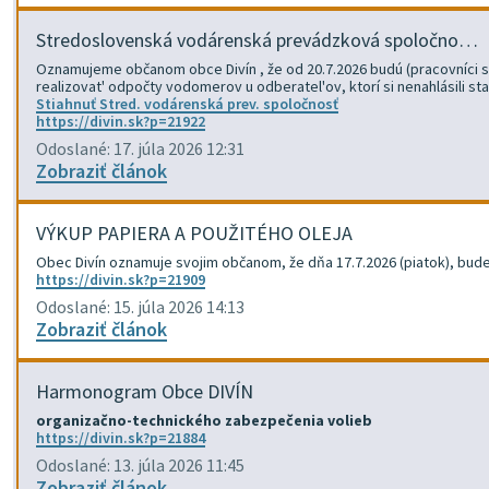
Stredoslovenská vodárenská prevádzková spoločno…
Oznamujeme občanom obce Divín , že od 20.7.2026 budú (pracovníci s
realizovat' odpočty vodomerov u odberatel'ov, ktorí si nenahlásili s
Stiahnuť Stred. vodárenská prev. spoločnosť
https://divin.sk?p=21922
Odoslané: 17. júla 2026 12:31
Zobraziť článok
VÝKUP PAPIERA A POUŽITÉHO OLEJA
Obec Divín oznamuje svojim občanom, že dňa 17.7.2026 (piatok), bude f
https://divin.sk?p=21909
Odoslané: 15. júla 2026 14:13
Zobraziť článok
Harmonogram Obce DIVÍN
organizačno-technického zabezpečenia volieb
https://divin.sk?p=21884
Odoslané: 13. júla 2026 11:45
Zobraziť článok