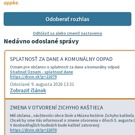
appke
.
Odoberať rozhlas
Odhlásiť sa alebo zmeniť nastavenia
Nedávno odoslané správy
SPLATNOSŤ ZA DANE A KOMUNÁLNY ODPAD
Oznam pre občanov o splatnosti za dane a komunálny odpad.
Stiahnuť Oznam - splatnosť dane
https://divin.sk?p=22079
Odoslané: 9. augusta 2026 13:31
Zobraziť článok
ZMENA V OTVORENÍ ZICHYHO KAŠTIEĽA
Milí občania , návštevníci obce Divín a Múzea histórie Zichyho kaštieľa.
Chceli by sme Vás informovať o zmene otvorenia v dňoch 5. augusta (st
V doobedňajších hodinách bude kaštieľ zatvorený.
https://divin.sk?p=22070