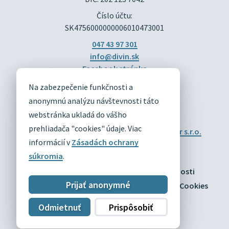
Číslo účtu:
SK4756000000006010473001
047 43 97 301
info@divin.sk
Facebook stránka
Na zabezpečenie funkčnosti a
DIVÍN
anonymnú analýzu návštevnosti táto
OFICIÁLNE STRÁNKY
webstránka ukladá do vášho
prehliadača "cookies" údaje. Viac
Technický prevádzkovateľ:
Alphabet partner s.r.o.
Správca obsahu:
Obec Divín
informácií v
Zásadách ochrany
Posledná aktualizácia:
09.08.2026
súkromia
.
Odber RSS
Mapa
Vyhlásenie o prístupnosti
Prijať anonymné
Zásady ochrany osobných údajov
Nastaviť Cookies
Odmietnuť
Prispôsobiť