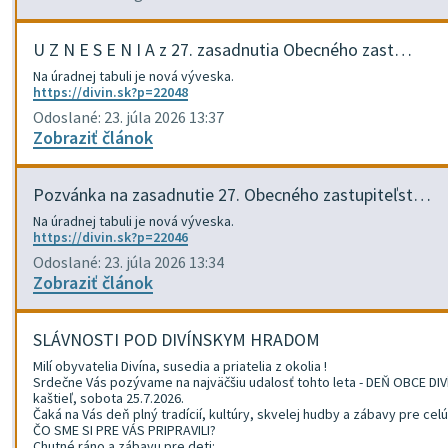
U Z N E S E N I A z 27. zasadnutia Obecného zast…
Na úradnej tabuli je nová výveska.
https://divin.sk?p=22048
Odoslané: 23. júla 2026 13:37
Zobraziť článok
Pozvánka na zasadnutie 27. Obecného zastupiteľst…
Na úradnej tabuli je nová výveska.
https://divin.sk?p=22046
Odoslané: 23. júla 2026 13:34
Zobraziť článok
SLÁVNOSTI POD DIVÍNSKYM HRADOM
Milí obyvatelia Divína, susedia a priatelia z okolia !
Srdečne Vás pozývame na najväčšiu udalosť tohto leta - DEŇ OBCE DIVÍ
kaštieľ, sobota 25.7.2026.
Čaká na Vás deň plný tradícií, kultúry, skvelej hudby a zábavy pre celú
ČO SME SI PRE VÁS PRIPRAVILI?
Chutné ráno a zábavu pre deti: