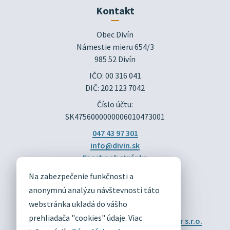
Kontakt
Obec Divín

Námestie mieru 654/3

985 52 Divín
IČO: 00 316 041
DIČ: 202 123 7042
Číslo účtu:
SK4756000000006010473001
047 43 97 301
info@divin.sk
Facebook stránka
Na zabezpečenie funkčnosti a
DIVÍN
anonymnú analýzu návštevnosti táto
OFICIÁLNE STRÁNKY
webstránka ukladá do vášho
prehliadača "cookies" údaje. Viac
Technický prevádzkovateľ:
Alphabet partner s.r.o.