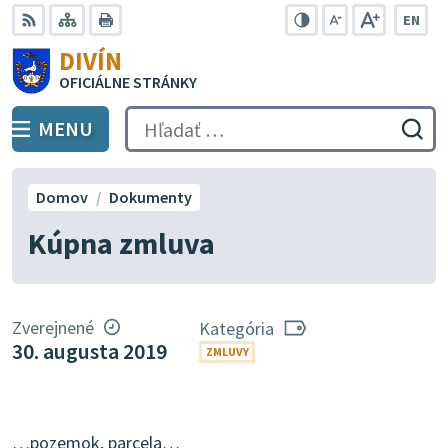
Preskočiť
EN
na
Swit
RSS
Mapa
Tlačiť
Zvýšiť
Zmenšiť
Zväčšiť
DIVÍN
lang
kontrast
veľkosť
veľkosť
obsah
OFICIÁLNE STRÁNKY
to
písma
písma
Engli
MENU
PREPNÚŤ
Hľadať:
Odo
vyh
for
Domov
Dokumenty
Kúpna zmluva
Zverejnené
Kategória
30. augusta 2019
ZMLUVY
…pozemok, parcela…