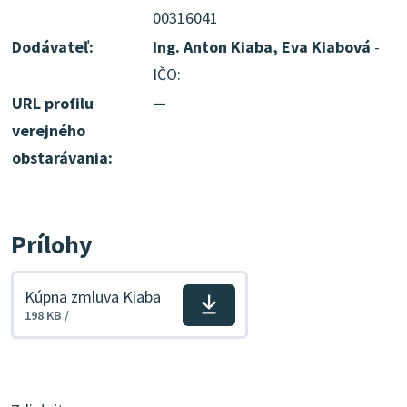
00316041
Dodávateľ:
Ing. Anton Kiaba, Eva Kiabová
-
IČO:
URL profilu
—
verejného
obstarávania:
Prílohy
Kúpna zmluva Kiaba
Stiahnuť
198 KB /
súbor