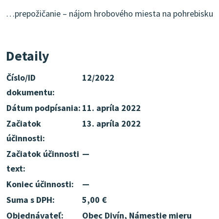
…prepožičanie – nájom hrobového miesta na pohrebisku
Detaily
Číslo/ID
12/2022
dokumentu:
Dátum podpísania:
11. apríla 2022
Začiatok
13. apríla 2022
účinnosti:
Začiatok účinnosti
—
text:
Koniec účinnosti:
—
Suma s DPH:
5,00 €
Objednávateľ:
Obec Divín, Námestie mieru