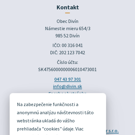
Kontakt
Obec Divín

Námestie mieru 654/3

985 52 Divín
IČO: 00 316 041
DIČ: 202 123 7042
Číslo účtu:
SK4756000000006010473001
047 43 97 301
info@divin.sk
Facebook stránka
Na zabezpečenie funkčnosti a
DIVÍN
anonymnú analýzu návštevnosti táto
OFICIÁLNE STRÁNKY
webstránka ukladá do vášho
prehliadača "cookies" údaje. Viac
Technický prevádzkovateľ:
Alphabet partner s.r.o.