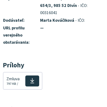
654/3, 985 52 Divín
- IČO:
00316041
Dodávateľ:
Marta Kováčiková
- IČO:
URL profilu
—
verejného
obstarávania:
Prílohy
Zmluva
Stiahnuť
797 KB /
súbor