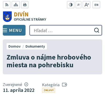
Preskočiť
EN
na
Swit
RSS
Mapa
Tlačiť
Zvýšiť
Zmenšiť
Zväčšiť
DIVÍN
lang
kontrast
veľkosť
veľkosť
obsah
OFICIÁLNE STRÁNKY
to
písma
písma
Engli
MENU
PREPNÚŤ
Hľadať:
Odo
vyh
for
Domov
Dokumenty
Zmluva o nájme hrobového
miesta na pohrebisku
Zverejnené
Kategória
11. apríla 2022
ZMLUVY