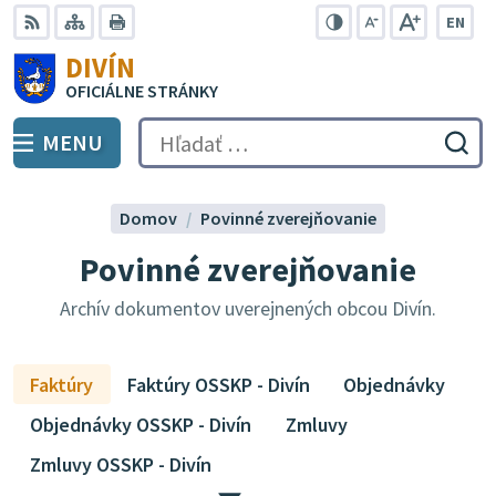
Preskočiť
EN
na
Swit
RSS
Mapa
Tlačiť
Zvýšiť
Zmenšiť
Zväčšiť
DIVÍN
lang
kontrast
veľkosť
veľkosť
obsah
OFICIÁLNE STRÁNKY
to
písma
písma
Engli
MENU
PREPNÚŤ
Hľadať:
Odo
vyh
for
Domov
Povinné zverejňovanie
Povinné zverejňovanie
Archív dokumentov uverejnených obcou Divín.
Faktúry
Faktúry OSSKP - Divín
Objednávky
Objednávky OSSKP - Divín
Zmluvy
Zmluvy OSSKP - Divín