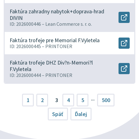
v
Faktú
novo
popla
Faktúra zahradny nabytok+doprava-hrad
okne.
za
DIVIN
Otvor
telek.
ID: 2026000446 –
Lean Commerce s. r. o.
docu
by-
Faktú
06/20
zahra
v
Faktúra trofeje pre Memorial F.Vyletela
nabyt
novo
Otvor
ID: 2026000445 –
PRINTONER
hrad
okne.
docu
DIVIN
Faktú
v
trofe
Faktúra trofeje DHZ Div?n-Memori?l
novo
pre
okne.
F.Vyletela
Otvor
Memor
ID: 2026000444 –
PRINTONER
docu
F.Vyle
Faktú
v
trofe
novo
DHZ
okne.
Div?
···
1
2
3
4
5
500
n-
Memor
l
Späť
Ďalej
F.Vyle
v
novo
okne.