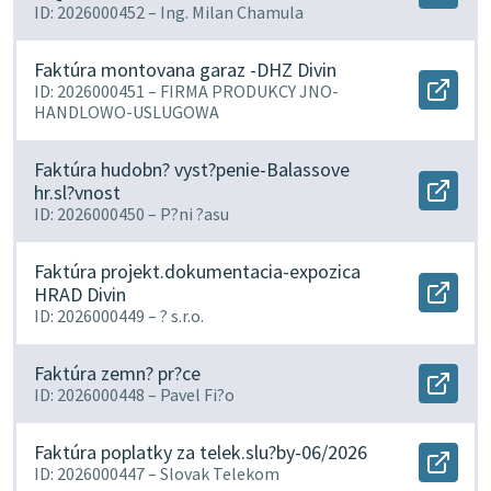
ucely
ID: 2026000452 –
Ing. Milan Chamula
docu
REFE
Faktú
v
posky
novo
Faktúra montovana garaz -DHZ Divin
sluzie
okne.
ID: 2026000451 –
FIRMA PRODUKCY JNO-
v
Otvor
oblas
HANDLOWO-USLUGOWA
docu
CO-
Faktú
II.Q
mont
20
Faktúra hudobn? vyst?penie-Balassove
garaz
v
hr.sl?vnost
-
Otvor
novo
DHZ
ID: 2026000450 –
P?ni ?asu
docu
okne.
Divin
Faktú
v
hudo
novo
Faktúra projekt.dokumentacia-expozica
vyst?
okne.
HRAD Divin
penie
Otvor
Balas
ID: 2026000449 –
? s.r.o.
docu
hr.sl?
Faktú
vnost
proje
v
Faktúra zemn? pr?ce
expoz
novo
Otvor
ID: 2026000448 –
Pavel Fi?o
HRAD
okne.
docu
Divin
Faktú
v
zemn
Faktúra poplatky za telek.slu?by-06/2026
novo
pr?
okne.
Otvor
ID: 2026000447 –
Slovak Telekom
ce
docu