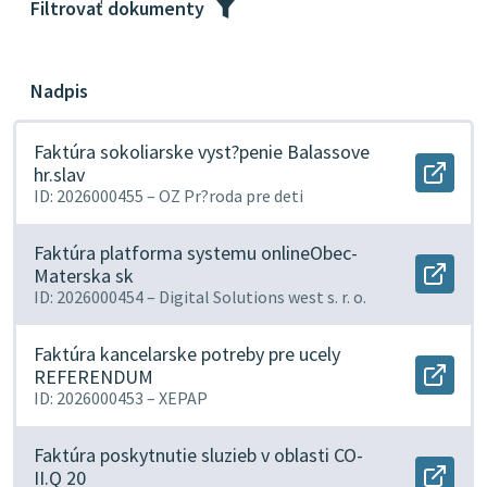
Filtrovať dokumenty
Nadpis
Faktúra sokoliarske vyst?penie Balassove
hr.slav
Otvor
ID: 2026000455 –
OZ Pr?roda pre deti
docu
Faktú
sokol
Faktúra platforma systemu onlineObec-
vyst?
Materska sk
penie
Otvor
Balas
ID: 2026000454 –
Digital Solutions west s. r. o.
docu
hr.sla
Faktú
v
platf
novo
Faktúra kancelarske potreby pre ucely
syste
okne.
REFERENDUM
onlin
Otvor
Mater
ID: 2026000453 –
XEPAP
docu
sk
Faktú
v
kance
novo
Faktúra poskytnutie sluzieb v oblasti CO-
potre
okne.
II.Q 20
pre
Otvor