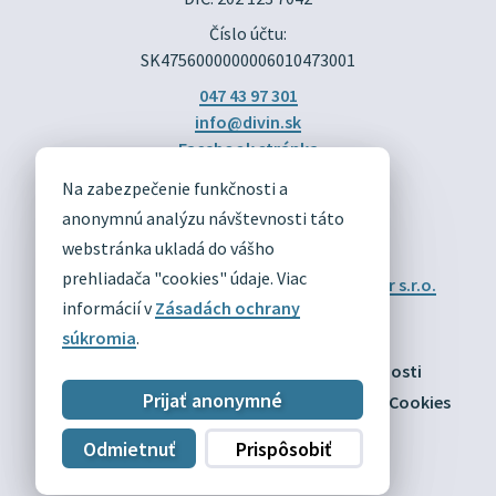
Číslo účtu:
SK4756000000006010473001
047 43 97 301
info@divin.sk
Facebook stránka
Na zabezpečenie funkčnosti a
DIVÍN
anonymnú analýzu návštevnosti táto
OFICIÁLNE STRÁNKY
webstránka ukladá do vášho
prehliadača "cookies" údaje. Viac
Technický prevádzkovateľ:
Alphabet partner s.r.o.
Správca obsahu:
Obec Divín
informácií v
Zásadách ochrany
Posledná aktualizácia:
03.08.2026
súkromia
.
Odber RSS
Mapa
Vyhlásenie o prístupnosti
Prijať anonymné
Zásady ochrany osobných údajov
Nastaviť Cookies
Odmietnuť
Prispôsobiť