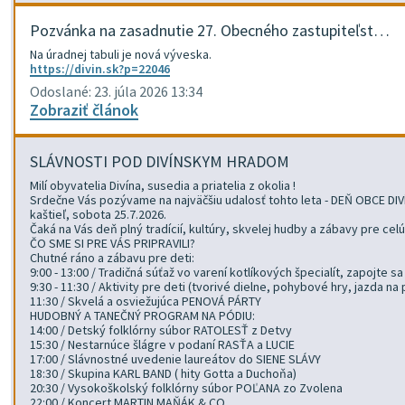
Pozvánka na zasadnutie 27. Obecného zastupiteľst…
Na úradnej tabuli je nová výveska.
https://divin.sk?p=22046
Odoslané: 23. júla 2026 13:34
Zobraziť článok
SLÁVNOSTI POD DIVÍNSKYM HRADOM
Milí obyvatelia Divína, susedia a priatelia z okolia !
Srdečne Vás pozývame na najväčšiu udalosť tohto leta - DEŇ OBCE DIVÍ
kaštieľ, sobota 25.7.2026.
Čaká na Vás deň plný tradícií, kultúry, skvelej hudby a zábavy pre celú
ČO SME SI PRE VÁS PRIPRAVILI?
Chutné ráno a zábavu pre deti:
9:00 - 13:00 / Tradičná súťaž vo varení kotlíkových špecialít, zapojte 
9:30 - 11:30 / Aktivity pre deti (tvorivé dielne, pohybové hry, jazda na
11:30 / Skvelá a osviežujúca PENOVÁ PÁRTY
HUDOBNÝ A TANEČNÝ PROGRAM NA PÓDIU:
14:00 / Detský folklórny súbor RATOLESŤ z Detvy
15:30 / Nestarnúce šlágre v podaní RASŤA a LUCIE
17:00 / Slávnostné uvedenie laureátov do SIENE SLÁVY
18:30 / Skupina KARL BAND ( hity Gotta a Duchoňa)
20:30 / Vysokoškolský folklórny súbor POĽANA zo Zvolena
22:00 / Koncert MARTIN MAŇÁK & CO