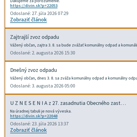
Ďakujeme za porozumenie.
https://divin.sk?p=22053
Odoslané: 27. júla 2026 07:29
Zobraziť článok
Zajtrajší zvoz odpadu
Vážený občan, zajtra 3. 8. sa bude zvážať komunálny odpad a komuná
Odoslané: 2. augusta 2026 15:30
Dnešný zvoz odpadu
Vážený občan, dnes 3. 8. sa zváža komunálny odpad a komunálny odp
Odoslané: 3. augusta 2026 05:00
U Z N E S E N I A z 27. zasadnutia Obecného zast…
Na úradnej tabuli je nová výveska.
https://divin.sk?p=22048
Odoslané: 23. júla 2026 13:37
Zobraziť článok