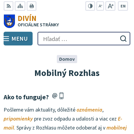
Preskočiť
EN
na
Swit
RSS
Mapa
Tlačiť
Zvýšiť
Zmenšiť
Zväčšiť
DIVÍN
lang
kontrast
veľkosť
veľkosť
obsah
OFICIÁLNE STRÁNKY
to
písma
písma
Engli
MENU
PREPNÚŤ
Hľadať:
Odo
vyh
for
Domov
Mobilný Rozhlas
Ako to funguje?
Pošleme vám aktuality, dôležité
oznámenia
,
pripomienky
pre zvoz odpadu a udalosti a viac cez
E-
mail
. Správy z Rozhlasu môžete odoberať aj v
mobilnej