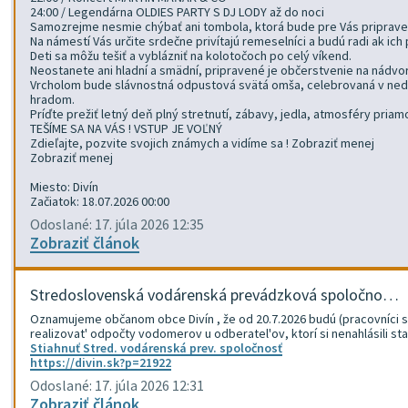
24:00 / Legendárna OLDIES PARTY S DJ LODY až do noci
Samozrejme nesmie chýbať ani tombola, ktorá bude pre Vás priprave
Na námestí Vás určite srdečne privítajú remeselníci a budú radi ak ich
Deti sa môžu tešiť a vyblázniť na kolotočoch po celý víkend.
Neostanete ani hladní a smädní, pripravené je občerstvenie na nádvorí 
Vrcholom bude slávnostná odpustová svätá omša, celebrovaná v nedeľu
hradom.
Príďte prežiť letný deň plný stretnutí, zábavy, jedla, atmosféry pri
TEŠÍME SA NA VÁS ! VSTUP JE VOĽNÝ
Zdieľajte, pozvite svojich známych a vidíme sa ! Zobraziť menej
Zobraziť menej
Miesto: Divín
Začiatok: 18.07.2026 00:00
Odoslané: 17. júla 2026 12:35
Zobraziť článok
Stredoslovenská vodárenská prevádzková spoločno…
Oznamujeme občanom obce Divín , že od 20.7.2026 budú (pracovníci s
realizovat' odpočty vodomerov u odberatel'ov, ktorí si nenahlásili s
Stiahnuť Stred. vodárenská prev. spoločnosť
https://divin.sk?p=21922
Odoslané: 17. júla 2026 12:31
Zobraziť článok