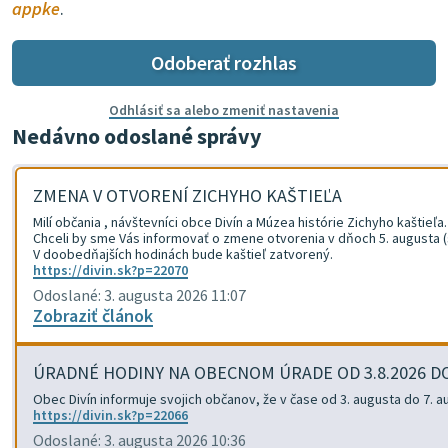
appke
.
Odoberať rozhlas
Odhlásiť sa alebo zmeniť nastavenia
Nedávno odoslané správy
ZMENA V OTVORENÍ ZICHYHO KAŠTIEĽA
Milí občania , návštevníci obce Divín a Múzea histórie Zichyho kaštieľa.
Chceli by sme Vás informovať o zmene otvorenia v dňoch 5. augusta (st
V doobedňajších hodinách bude kaštieľ zatvorený.
https://divin.sk?p=22070
Odoslané: 3. augusta 2026 11:07
Zobraziť článok
ÚRADNÉ HODINY NA OBECNOM ÚRADE OD 3.8.2026 D
Obec Divín informuje svojich občanov, že v čase od 3. augusta do 7.
https://divin.sk?p=22066
Odoslané: 3. augusta 2026 10:36