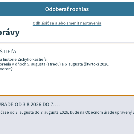
Odoberať rozhlas
Odhlásiť sa alebo zmeniť nastavenia
právy
ŠTIEĽA
a histórie Zichyho kaštieľa.
enia v dňoch 5. augusta (stredu) a 6. augusta (štvrtok) 2026.
tvorený.
ADE OD 3.8.2026 DO 7.…
v čase od 3. augusta do 7. augusta 2026, bude na Obecnom úrade upravený 