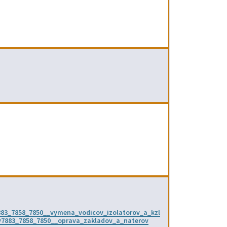
883_7858_7850__vymena_vodicov_izolatorov_a_kzl
v7883_7858_7850__oprava_zakladov_a_naterov