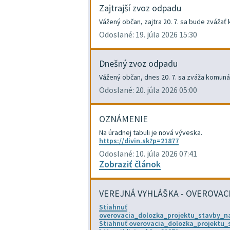
Zajtrajší zvoz odpadu
Vážený občan, zajtra 20. 7. sa bude zváža
Odoslané: 19. júla 2026 15:30
Dnešný zvoz odpadu
Vážený občan, dnes 20. 7. sa zváža komuná
Odoslané: 20. júla 2026 05:00
OZNÁMENIE
Na úradnej tabuli je nová výveska.
https://divin.sk?p=21877
Odoslané: 10. júla 2026 07:41
Zobraziť článok
VEREJNÁ VYHLÁŠKA - OVEROVA
Stiahnuť
overovacia_dolozka_projektu_stavby_n
Stiahnuť overovacia_dolozka_projektu