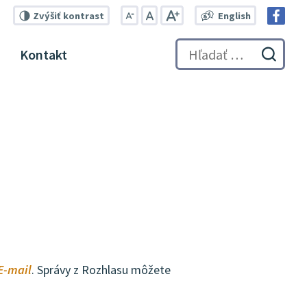
Zvýšiť
kontrast
English
Zmenšiť
Nastaviť
Zväčšiť
Switch
veľkosť
pôvodnú
veľkosť
language
Kontakt
písma
veľkosť
písma
Hľadať:
to
Odosl
písma
English
vyhľa
formu
E-mail
. Správy z Rozhlasu môžete