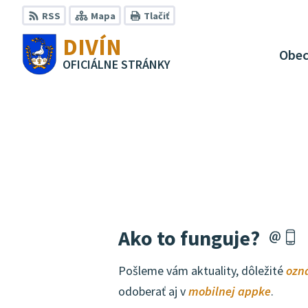
Preskočiť
RSS
Mapa
Tlačiť
na
DIVÍN
obsah
Obe
OFICIÁLNE STRÁNKY
Ako to funguje?
Pošleme vám aktuality, dôležité
ozn
odoberať aj v
mobilnej appke
.