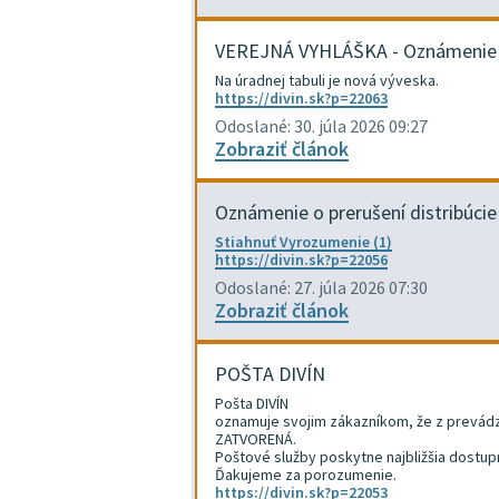
VEREJNÁ VYHLÁŠKA - Oznámenie -
Na úradnej tabuli je nová výveska.
https://divin.sk?p=22063
Odoslané: 30. júla 2026 09:27
Zobraziť článok
Oznámenie o prerušení distribúcie 
Stiahnuť Vyrozumenie (1)
https://divin.sk?p=22056
Odoslané: 27. júla 2026 07:30
Zobraziť článok
POŠTA DIVÍN
Pošta DIVÍN
oznamuje svojim zákazníkom, že z prevádz
ZATVORENÁ.
Poštové služby poskytne najbližšia dostu
Ďakujeme za porozumenie.
https://divin.sk?p=22053