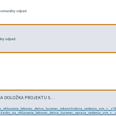
ť komunálny odpad.
lny odpad.
CIA DOLOŽKA PROJEKTU S…
a_ohlasenie_lekovec_detva_lucenec_rekonstrukcia_vedenia_vvn_c._v7
_stavby_na_ohlasenie_lekovec_detva_lucenec_oprava_vedenia_vvn_c._