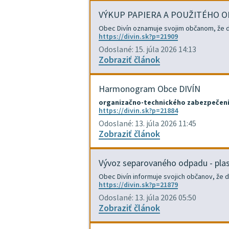
VÝKUP PAPIERA A POUŽITÉHO O
Obec Divín oznamuje svojim občanom, že dňa
https://divin.sk?p=21909
Odoslané: 15. júla 2026 14:13
Zobraziť článok
Harmonogram Obce DIVÍN
organizačno-technického zabezpečeni
https://divin.sk?p=21884
Odoslané: 13. júla 2026 11:45
Zobraziť článok
Vývoz separovaného odpadu - pla
Obec Divín informuje svojich občanov, že 
https://divin.sk?p=21879
Odoslané: 13. júla 2026 05:50
Zobraziť článok