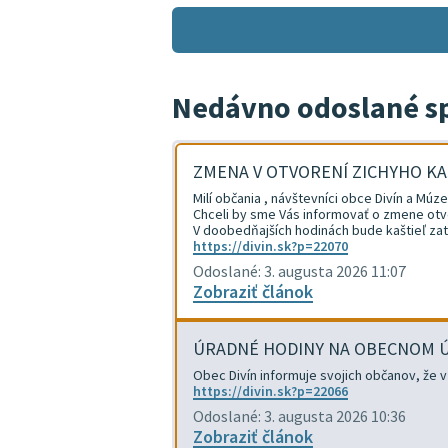
Nedávno odoslané s
ZMENA V OTVORENÍ ZICHYHO KA
Milí občania , návštevníci obce Divín a Múze
Chceli by sme Vás informovať o zmene otvor
V doobedňajších hodinách bude kaštieľ za
https://divin.sk?p=22070
Odoslané: 3. augusta 2026 11:07
Zobraziť článok
ÚRADNÉ HODINY NA OBECNOM ÚR
Obec Divín informuje svojich občanov, že 
https://divin.sk?p=22066
Odoslané: 3. augusta 2026 10:36
Zobraziť článok