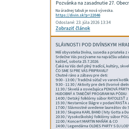
Pozvánka na zasadnutie 27. Obec
Na úradnej tabuli je nová výveska.
https://divin.sk?p=22046
Odoslané: 23. júla 2026 13:34
Zobraziť článok
SLÁVNOSTI POD DIVÍNSKYM HR
Milí obyvatelia Divína, susedia a priatelia z 
Srdečne Vás pozývame na najväčšiu udalosť 
kaštieľ, sobota 25.7.2026.
Čaká na Vás deň plný tradícií, kultúry, skv
ČO SME SI PRE VÁS PRIPRAVILI?
Chutné ráno a zábavu pre deti:
9:00 - 13:00 / Tradičná súťaž vo varení kotl
9:30 - 11:30 / Aktivity pre deti (tvorivé di
11:30 / Skvelá a osviežujúca PENOVÁ PÁRT
HUDOBNÝ A TANEČNÝ PROGRAM NA PÓDIU:
14:00 / Detský folklórny súbor RATOLESŤ z
15:30 / Nestarnúce šlágre v podaní RASŤA 
17:00 / Slávnostné uvedenie laureátov do 
18:30 / Skupina KARL BAND ( hity Gotta a D
20:30 / Vysokoškolský folklórny súbor PO
22:00 / Koncert MARTIN MAŇÁK & CO
24:00 / Legendárna OLDIES PARTY S DJ LODY