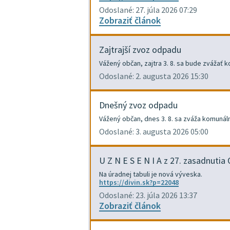
Odoslané: 27. júla 2026 07:29
Zobraziť článok
Zajtrajší zvoz odpadu
Vážený občan, zajtra 3. 8. sa bude zvážať
Odoslané: 2. augusta 2026 15:30
Dnešný zvoz odpadu
Vážený občan, dnes 3. 8. sa zváža komuná
Odoslané: 3. augusta 2026 05:00
U Z N E S E N I A z 27. zasadnuti
Na úradnej tabuli je nová výveska.
https://divin.sk?p=22048
Odoslané: 23. júla 2026 13:37
Zobraziť článok