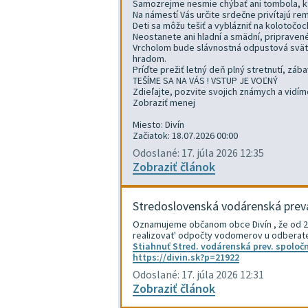
Samozrejme nesmie chýbať ani tombola, kt
Na námestí Vás určite srdečne privítajú rem
Deti sa môžu tešiť a vyblázniť na kolotočoc
Neostanete ani hladní a smädní, pripravené 
Vrcholom bude slávnostná odpustová svätá 
hradom.
Príďte prežiť letný deň plný stretnutí, z
TEŠÍME SA NA VÁS ! VSTUP JE VOĽNÝ
Zdieľajte, pozvite svojich známych a vidím
Zobraziť menej
Miesto: Divín
Začiatok: 18.07.2026 00:00
Odoslané: 17. júla 2026 12:35
Zobraziť článok
Stredoslovenská vodárenská pre
Oznamujeme občanom obce Divín , že od 20
realizovat' odpočty vodomerov u odberatel'
Stiahnuť Stred. vodárenská prev. spoloč
https://divin.sk?p=21922
Odoslané: 17. júla 2026 12:31
Zobraziť článok