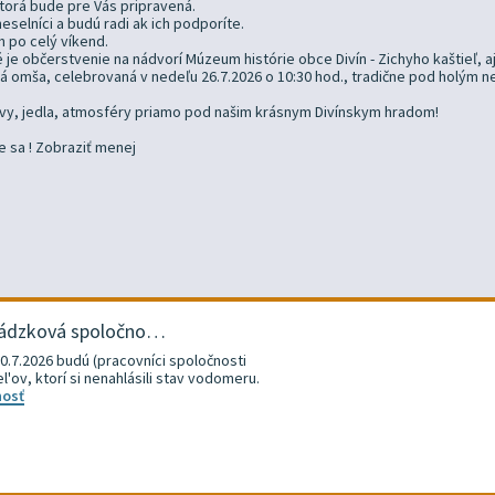
orá bude pre Vás pripravená.
eselníci a budú radi ak ich podporíte.
h po celý víkend.
je občerstvenie na nádvorí Múzeum histórie obce Divín - Zichyho kaštieľ, aj 
omša, celebrovaná v nedeľu 26.7.2026 o 10:30 hod., tradične pod holým neb
ábavy, jedla, atmosféry priamo pod našim krásnym Divínskym hradom!
e sa ! Zobraziť menej
vádzková spoločno…
.7.2026 budú (pracovníci spoločnosti
ov, ktorí si nenahlásili stav vodomeru.
nosť