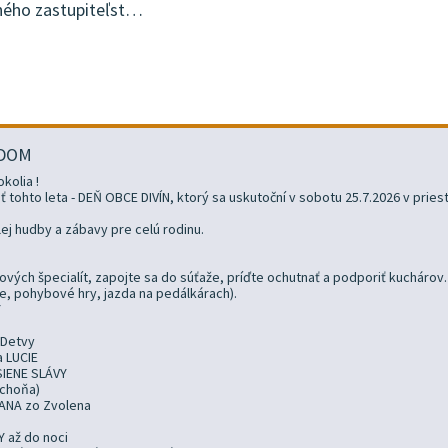
ného zastupiteľst…
ADOM
okolia !
tohto leta - DEŇ OBCE DIVÍN, ktorý sa uskutoční v sobotu 25.7.2026 v pries
elej hudby a zábavy pre celú rodinu.
íkových špecialít, zapojte sa do súťaže, príďte ochutnať a podporiť kuchárov.
elne, pohybové hry, jazda na pedálkárach).
Y
 Detvy
a LUCIE
SIENE SLÁVY
uchoňa)
ĽANA zo Zvolena
 až do noci