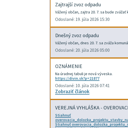
Zajtrajší zvoz odpadu
Vážený občan, zajtra 20. 7. sa bude zváža
Odoslané: 19. júla 2026 15:30
Dnešný zvoz odpadu
Vážený občan, dnes 20. 7. sa zváža komuná
Odoslané: 20. júla 2026 05:00
OZNÁMENIE
Na úradnej tabuli je nová výveska.
https://divin.sk?p=21877
Odoslané: 10. júla 2026 07:41
Zobraziť článok
VEREJNÁ VYHLÁŠKA - OVEROVA
Stiahnuť
overovacia_dolozka_projektu_stavby_n
Stiahnuť overovacia_dolozka_projektu