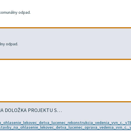
ť komunálny odpad.
lny odpad.
CIA DOLOŽKA PROJEKTU S…
a_ohlasenie_lekovec_detva_lucenec_rekonstrukcia_vedenia_vvn_c._v7
_stavby_na_ohlasenie_lekovec_detva_lucenec_oprava_vedenia_vvn_c._