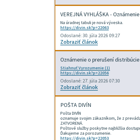
VEREJNÁ VYHLÁŠKA - Oznámenie -
Na úradnej tabuli je nová výveska.
https://divin.sk?p=22063
Odoslané: 30. júla 2026 09:27
Zobraziť článok
Oznámenie o prerušení distribúcie 
Stiahnuť Vyrozumenie (1)
https://divin.sk?p=22056
Odoslané: 27. júla 2026 07:30
Zobraziť článok
POŠTA DIVÍN
Pošta DIVÍN
oznamuje svojim zákazníkom, že z prevádz
ZATVORENÁ.
Poštové služby poskytne najbližšia dostu
Ďakujeme za porozumenie.
https://divin.sk?p=22053