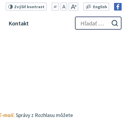
Zvýšiť
kontrast
English
Zmenšiť
Nastaviť
Zväčšiť
Switch
veľkosť
pôvodnú
veľkosť
language
Kontakt
písma
veľkosť
písma
Hľadať:
to
Odosl
písma
English
vyhľa
formu
E-mail
. Správy z Rozhlasu môžete