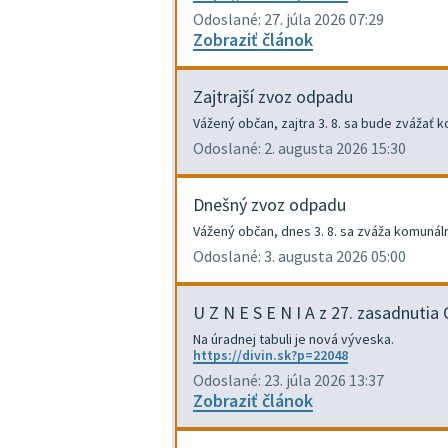
Odoslané: 27. júla 2026 07:29
Zobraziť článok
Zajtrajší zvoz odpadu
Vážený občan, zajtra 3. 8. sa bude zvážať
Odoslané: 2. augusta 2026 15:30
Dnešný zvoz odpadu
Vážený občan, dnes 3. 8. sa zváža komuná
Odoslané: 3. augusta 2026 05:00
U Z N E S E N I A z 27. zasadnuti
Na úradnej tabuli je nová výveska.
https://divin.sk?p=22048
Odoslané: 23. júla 2026 13:37
Zobraziť článok