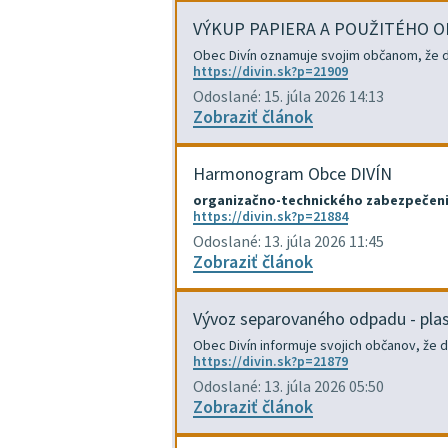
VÝKUP PAPIERA A POUŽITÉHO O
Obec Divín oznamuje svojim občanom, že dňa
https://divin.sk?p=21909
Odoslané: 15. júla 2026 14:13
Zobraziť článok
Harmonogram Obce DIVÍN
organizačno-technického zabezpečeni
https://divin.sk?p=21884
Odoslané: 13. júla 2026 11:45
Zobraziť článok
Vývoz separovaného odpadu - pla
Obec Divín informuje svojich občanov, že 
https://divin.sk?p=21879
Odoslané: 13. júla 2026 05:50
Zobraziť článok