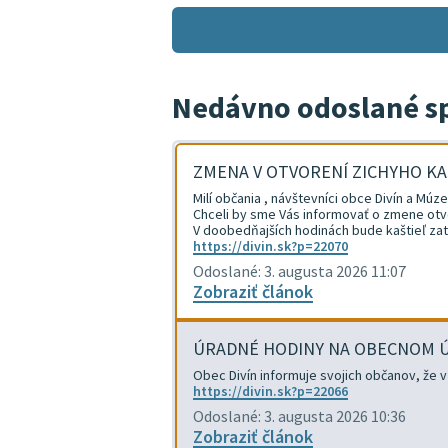
Nedávno odoslané s
ZMENA V OTVORENÍ ZICHYHO KA
Milí občania , návštevníci obce Divín a Múze
Chceli by sme Vás informovať o zmene otvor
V doobedňajších hodinách bude kaštieľ za
https://divin.sk?p=22070
Odoslané: 3. augusta 2026 11:07
Zobraziť článok
ÚRADNÉ HODINY NA OBECNOM ÚR
Obec Divín informuje svojich občanov, že 
https://divin.sk?p=22066
Odoslané: 3. augusta 2026 10:36
Zobraziť článok