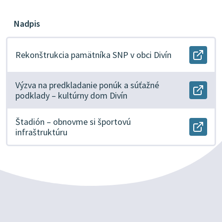
Nadpis
Rekonštrukcia pamätníka SNP v obci Divín
Otvor
docu
Rekon
pamät
Výzva na predkladanie ponúk a súťažné
SNP
Otvor
podklady – kultúrny dom Divín
v
docu
obci
Výzva
Divín
na
Štadión – obnovme si športovú
v
predk
Otvor
infraštruktúru
novo
ponú
docu
okne.
a
Štadi
súťaž
–
podkl
obno
–
si
kultú
šport
dom
infraš
Divín
v
v
novo
novo
okne.
okne.