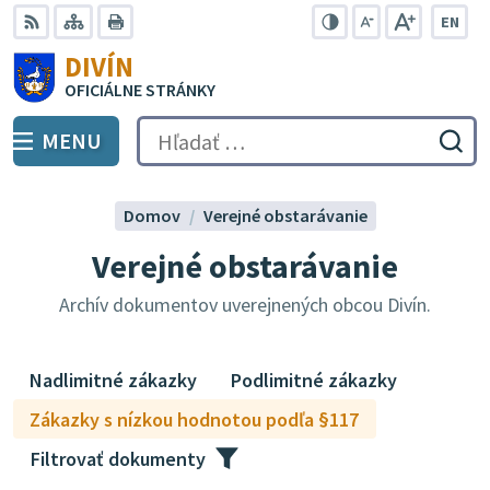
Preskočiť
EN
na
Swit
RSS
Mapa
Tlačiť
Zvýšiť
Zmenšiť
Zväčšiť
DIVÍN
lang
kontrast
veľkosť
veľkosť
obsah
OFICIÁLNE STRÁNKY
to
písma
písma
Engli
MENU
PREPNÚŤ
Hľadať:
Odo
vyh
for
Domov
Verejné obstarávanie
Verejné obstarávanie
Archív dokumentov uverejnených obcou Divín.
Nadlimitné zákazky
Podlimitné zákazky
Zákazky s nízkou hodnotou podľa §117
Filtrovať dokumenty